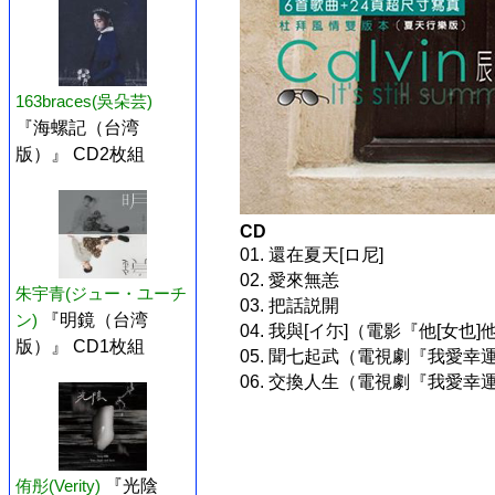
163braces(吳朵芸)
『海螺記（台湾
版）』 CD2枚組
CD
01. 還在夏天[ロ尼]
02. 愛來無恙
朱宇青(ジュー・ユーチ
03. 把話説開
ン)
『明鏡（台湾
04. 我與[イ尓]（電影『他[女也
版）』 CD1枚組
05. 聞七起武（電視劇『我愛幸
06. 交換人生（電視劇『我愛幸
侑彤(Verity)
『光陰