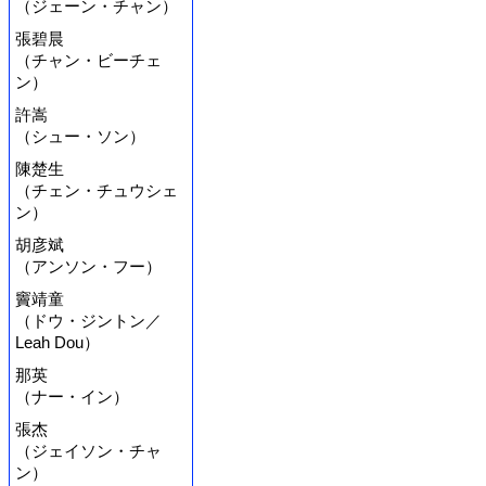
（ジェーン・チャン）
張碧晨
（チャン・ビーチェ
ン）
許嵩
（シュー・ソン）
陳楚生
（チェン・チュウシェ
ン）
胡彦斌
（アンソン・フー）
竇靖童
（ドウ・ジントン／
Leah Dou）
那英
（ナー・イン）
張杰
（ジェイソン・チャ
ン）