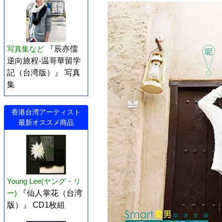
写真集など
『辰亦儒
逆向旅程-温哥華留学
記（台湾版）』 写真
集
香港台湾アーティスト
最新オススメ商品
Young Lee(ヤング・リ
ー)
『仙人掌花（台湾
版）』 CD1枚組