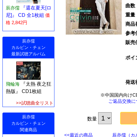
曲数
辰亦儒
『還在夏天[ロ
重量
尼]』 CD 全1枚組
価
格 2,842円
商品
参考
辰亦儒
販売
カルビン・チェン
最新試聴アルバム
ポイ
発送
飛輪海
『太熱 夜之狂
熱版』 CD1枚組
※中国国内向けC
ご返品交換に
>>試聴曲全リスト
辰亦儒
数量
カルビン・チェン
関連商品
<<最近の商品
辰亦儒（カ