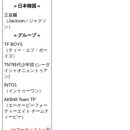
= 日本韓国 =
王嘉爾
（Jackson／ジャクソ
ン）
= グループ =
TF BOYS
（ティー・エフ・ボー
イズ）
TNT時代少年団 (シーダ
イシャオニェントゥア
ン)
INTO1
（イントゥーワン）
AKB48 Team TP
（エーケービーフォー
ティーエイト チームテ
ィーピー）
>>アーティスト一覧