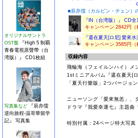
■辰亦儒（カルビン・チェン）
『IN（台湾版）』 CD全
キャンペーン 2842円
オリジナルサントラ
『還在夏天[ロ尼] 愛來水
OST盤
『High 5 制覇
キャンペーン 3585円
青春電視原聲帶（台
収録内容
湾版）』 CD1枚組
飛輪海（フェイルンハイ）メ
1stミニアルバム『還在夏天[
「夏天行樂版」2つバージョ
ニューソング「愛來無恙」、タ
写真集など
『辰亦儒
ドラマ『我愛幸運七』主題曲
逆向旅程-温哥華留学
記』 写真集
特別付属：24ページ特大写真