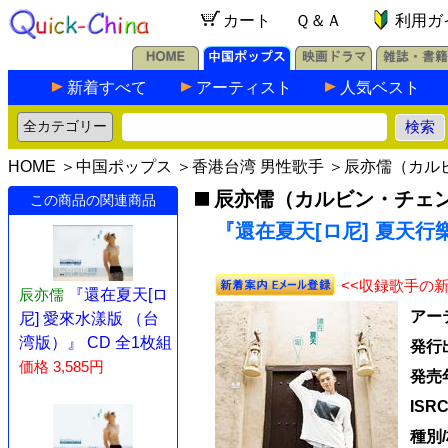
カート
Ｑ＆Ａ
利用ガ
新着すべて
アーティスト
人気ベスト
HOME
＞
中国ポップス
＞
香港台湾 男性歌手
＞
辰亦儒（カル
辰亦儒（カルビン・チェ
この商品の関連商品
『還在夏天[ロ尼] 夏天行樂
<<収録歌手の
辰亦儒
『還在夏天[ロ
アー
尼] 愛來水漾版 （台
湾版）』 CD 全1枚組
発行
価格 3,585円
発売
ISR
種別