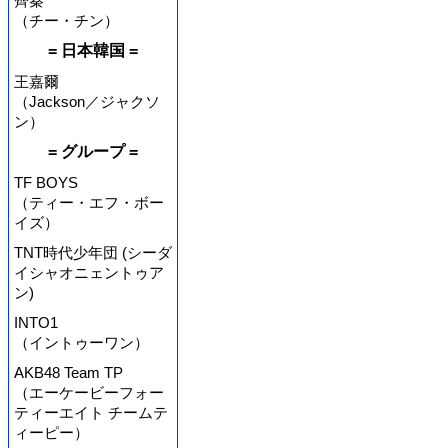
齊秦
（チー・チン）
= 日本韓国 =
王嘉爾
（Jackson／ジャクソ
ン）
= グループ =
TF BOYS
（ティー・エフ・ボー
イズ）
TNT時代少年団 (シーダ
イシャオニェントゥア
ン)
INTO1
（イントゥーワン）
AKB48 Team TP
（エーケービーフォー
ティーエイト チームテ
ィーピー）