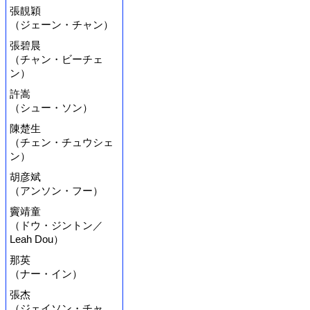
張靚穎
（ジェーン・チャン）
張碧晨
（チャン・ビーチェ
ン）
許嵩
（シュー・ソン）
陳楚生
（チェン・チュウシェ
ン）
胡彦斌
（アンソン・フー）
竇靖童
（ドウ・ジントン／
Leah Dou）
那英
（ナー・イン）
張杰
（ジェイソン・チャ