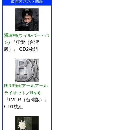
最新オススメ商品
潘瑋柏(ウィルバー・パ
ン)
『狂愛（台湾
版）』 CD2枚組
R!R!Riot(アールアール
ライオット／Riya)
『LVL R（台湾版）』
CD1枚組