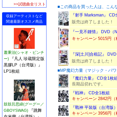
>>試聴曲全リスト
■この商品を買った人は、こん
『射手 Marksman』 C
収録アーティストなど
関連最新オススメ商品
販売は終了しました！
『一見不鍾情』 DVD（N
キャンペーン 5015円
蕭秉治(シャオ・ビンチ
『深[土川]合租記』 DV
ー)
『凡人 珍蔵限定版
販売は終了しました！
黒膠LP（台湾版）』
■MP魔幻力量（マジック・パ
LP1枚組
『魔幻力量』 CD全1枚
長期品切れです。
『戦神』 CD全1枚組
キャンペーン 2842円
鼓鼓呂思緯(グーグー／
『戰神 平裝版（台湾版）
GBOYSWAG)
『跳舞
キャンペーン 3956円
在米蘭（台湾版）』