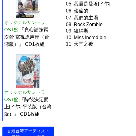
05. 我還是愛著[イ尓]
06. 偸偸的
07. 我們的主場
オリジナルサントラ
08. Rock Zombie
OST盤
『真心請按兩
09. 維納斯
次鈴 電視原声帯（台
10. Miss Incredible
11. 天堂之後
湾版）』 CD1枚組
オリジナルサントラ
OST盤
『酔後決定愛
上[イ尓] 平装版（台湾
版）』 CD1枚組
香港台湾アーティスト