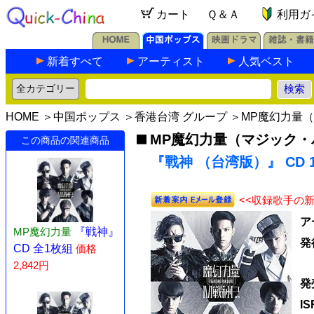
カート
Ｑ＆Ａ
利用ガ
新着すべて
アーティスト
人気ベスト
HOME
＞
中国ポップス
＞
香港台湾 グループ
＞
MP魔幻力量
MP魔幻力量（マジック・
この商品の関連商品
『戰神 （台湾版）』 CD 
<<収録歌手の
ア
MP魔幻力量
『戦神』
発
CD 全1枚組
価格
2,842円
発
I