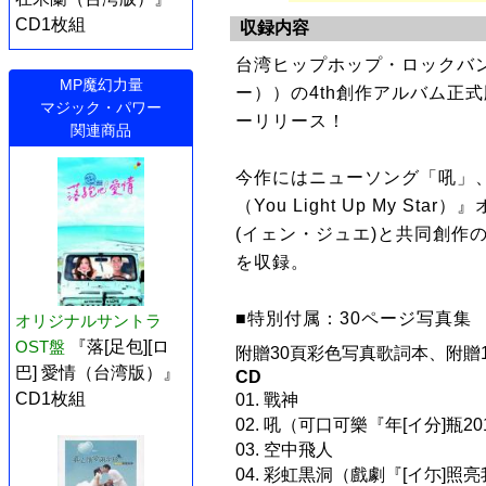
CD1枚組
収録内容
台湾ヒップホップ・ロックバ
MP魔幻力量
ー））の4th創作アルバム正式
マジック・パワー
ーリリース！
関連商品
今作にはニューソング「吼」、
（You Light Up My 
(イェン・ジュエ)と共同創作の英
を収録。
■特別付属：30ページ写真集
オリジナルサントラ
OST盤
『落[足包][ロ
附贈30頁彩色写真歌詞本、附贈
巴] 愛情（台湾版）』
CD
CD1枚組
01. 戰神
02. 吼（可口可樂『年[イ分]瓶
03. 空中飛人
04. 彩虹黒洞（戲劇『[イ尓]