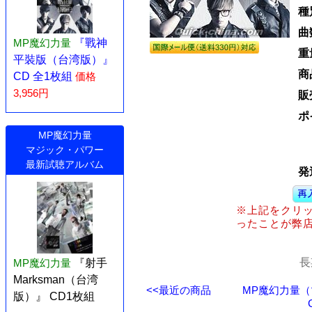
種
曲
MP魔幻力量
『戰神
重
平裝版（台湾版）』
商
CD 全1枚組
価格
3,956円
販
ポ
MP魔幻力量
マジック・パワー
最新試聴アルバム
発
※上記をクリ
ったことが弊
長
MP魔幻力量
『射手
Marksman（台湾
<<最近の商品
MP魔幻力量（
版）』 CD1枚組