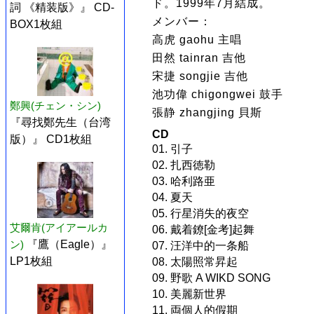
ド。1999年7月結成。
詞 《精装版》』 CD-
メンバー：
BOX1枚組
高虎 gaohu 主唱
田然 tainran 吉他
宋捷 songjie 吉他
池功偉 chigongwei 鼓手
鄭興(チェン・シン)
張静 zhangjing 貝斯
『尋找鄭先生（台湾
CD
版）』 CD1枚組
01. 引子
02. 扎西徳勒
03. 哈利路亜
04. 夏天
05. 行星消失的夜空
艾爾肯(アイアールカ
06. 戴着鐐[金考]起舞
ン)
『鷹（Eagle）』
07. 汪洋中的一条船
LP1枚組
08. 太陽照常昇起
09. 野歌 A WIKD SONG
10. 美麗新世界
11. 両個人的假期