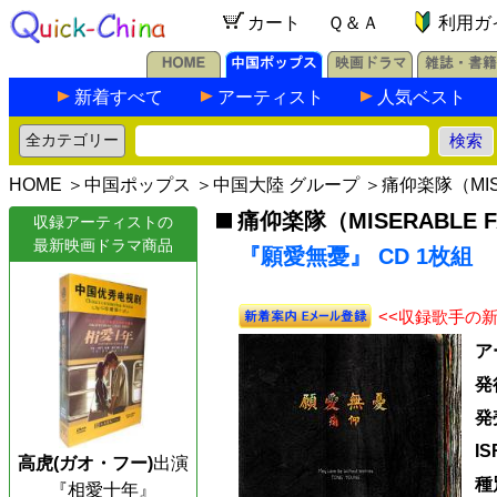
カート
Ｑ＆Ａ
利用ガ
新着すべて
アーティスト
人気ベスト
HOME
＞
中国ポップス
＞
中国大陸 グループ
＞
痛仰楽隊（MISE
痛仰楽隊（MISERABLE F
収録アーティストの
最新映画ドラマ商品
『願愛無憂』 CD 1枚組
<<収録歌手の
ア
発
発
I
高虎(ガオ・フー)
出演
種
『相愛十年』