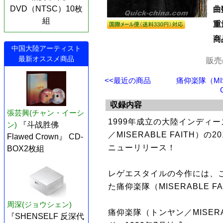
DVD（NTSC）10枚
曲
組
重
商
中国大陸アーティスト
最新オススメ商品
販売
<<最近の商品
痛仰楽隊（MIS
収録内容
張芸興(チャン・イーシ
1999年成立の大陸インディ
ン)
『斗战胜佛
／MISERABLE FAITH）
Flawed Crown』 CD-
ニューリリース！
BOX2枚組
レゲエスタイルの今作には、
た痛仰楽隊（MISERABLE F
周深(ジョウシェン)
痛仰楽隊（トンヤン／MISERA
『SHENSELF 反深代