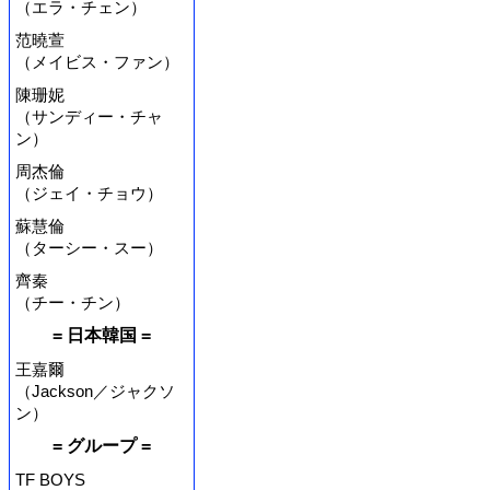
（エラ・チェン）
范曉萱
（メイビス・ファン）
陳珊妮
（サンディー・チャ
ン）
周杰倫
（ジェイ・チョウ）
蘇慧倫
（ターシー・スー）
齊秦
（チー・チン）
= 日本韓国 =
王嘉爾
（Jackson／ジャクソ
ン）
= グループ =
TF BOYS