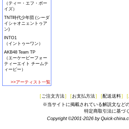
（ティー・エフ・ボー
イズ）
TNT時代少年団 (シーダ
イシャオニェントゥア
ン)
INTO1
（イントゥーワン）
AKB48 Team TP
（エーケービーフォー
ティーエイト チームテ
ィーピー）
>>アーティスト一覧
[
ご注文方法
]
[
お支払方法
]
[
配送送料
]
[
※当サイトに掲載されている解説文など
特定商取引法に基づ
Copyright ©2001-2026 by Quick-china.c