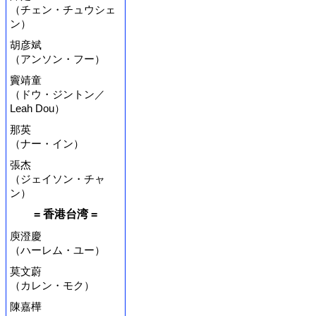
（チェン・チュウシェ
ン）
胡彦斌
（アンソン・フー）
竇靖童
（ドウ・ジントン／
Leah Dou）
那英
（ナー・イン）
張杰
（ジェイソン・チャ
ン）
= 香港台湾 =
庾澄慶
（ハーレム・ユー）
莫文蔚
（カレン・モク）
陳嘉樺