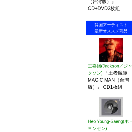
（台湾版）』
CD+DVD2枚組
韓国アーティスト
最新オススメ商品
王嘉爾(Jackson／ジ
クソン)
『王者魔範
MAGIC MAN（台灣
版）』 CD1枚組
Heo Young-Saeng(ホ
ヨンセン)