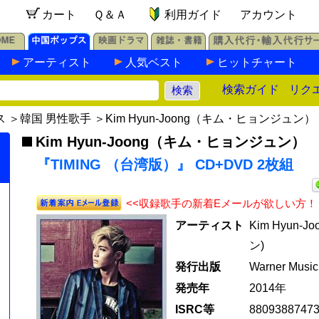
カート
Ｑ＆Ａ
利用ガイド
アカウント
アーティスト
人気ベスト
ヒットチャート
検索ガイド
リク
ス
＞
韓国 男性歌手
＞
Kim Hyun-Joong（キム・ヒョンジュン）
Kim Hyun-Joong（キム・ヒョンジュン）
『TIMING （台湾版）』 CD+DVD 2枚組
<<収録歌手の新着Eメールが欲しい方！
アーティスト
Kim Hyun
ン)
発行出版
Warner Music
発売年
2014年
ISRC等
8809388747