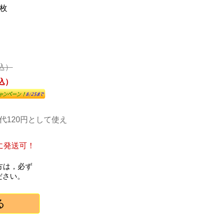
2枚
税込）
税込）
代120円として使え
に発送可！
方は，必ず
ださい。