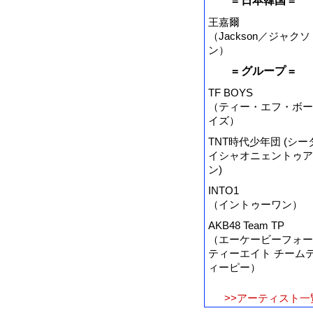
= 日本韓国 =
王嘉爾
（Jackson／ジャクソ
ン）
= グループ =
TF BOYS
（ティー・エフ・ボー
イズ）
TNT時代少年団 (シー
イシャオニェントゥア
ン)
INTO1
（イントゥーワン）
AKB48 Team TP
（エーケービーフォー
ティーエイト チーム
ィーピー）
>>アーティスト一