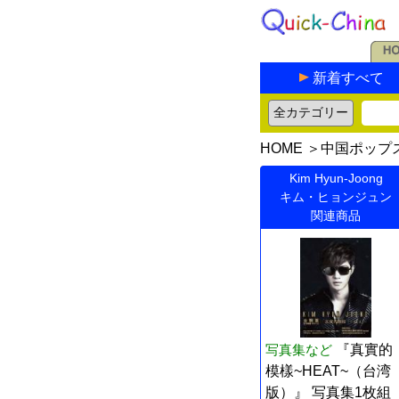
新着すべて
HOME
＞
中国ポップ
Kim Hyun-Joong
キム・ヒョンジュン
関連商品
写真集など
『真實的
模樣~HEAT~（台湾
版）』 写真集1枚組