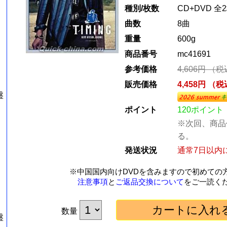
種別/枚数
CD+DVD 全
曲数
8曲
重量
600g
商品番号
mc41691
参考価格
4,606円 （
販売価格
4,458円 （
盤
ポイント
120ポイント
※次回、商品
る。
発送状況
通常7日以内
※中国国内向けDVDを含みますので初めての
注意事項
と
ご返品交換について
をご一読く
数量
盤