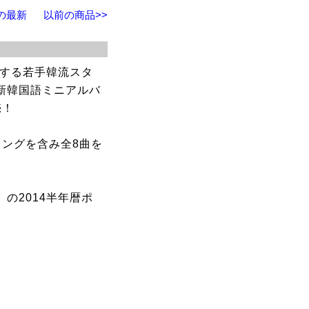
 の最新
以前の商品>>
躍する若手韓流スタ
の最新韓国語ミニアルバ
売！
イキングを含み全8曲を
）の2014半年暦ポ