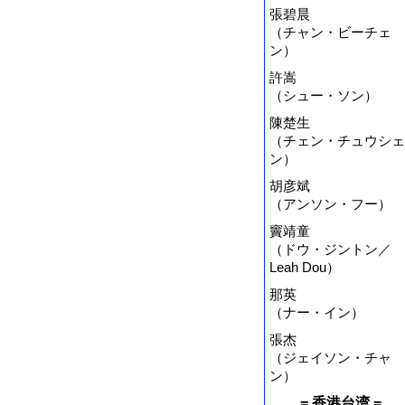
張碧晨
（チャン・ビーチェ
ン）
許嵩
（シュー・ソン）
陳楚生
（チェン・チュウシェ
ン）
胡彦斌
（アンソン・フー）
竇靖童
（ドウ・ジントン／
Leah Dou）
那英
（ナー・イン）
張杰
（ジェイソン・チャ
ン）
= 香港台湾 =