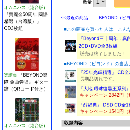
数量
オムニバス（港台版）
『寶麗金50周年 國語
<<最近の商品
BEYOND（ビヨ
精選（台湾版）』
CD3枚組
■この商品を買った人は、こん
『Beyond三十周年：真的Beyo
2CD+DVD全3枚組
販売は終了しました！
■BEYOND（ビヨンド）の当
『25年光輝精選』 CD全
楽譜集
『BEYOND楽
長期品切れです。
隊 金曲弾唱』 ギター
『大地 環球復黒王系列』
譜（QRコード付き）
キャンペーン 2842円
『醇経典』 DSD CD全
キャンペーン 1541円
収録内容
オムニバス（港台版）