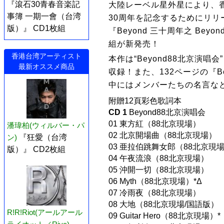
『滾石30青春音楽記
大陸レーベル星外星により、香
事簿 一期一會（台湾
30周年を記念するためにリ
版）』 CD1枚組
『Beyond 三十周年之 Beyond 
組が新発売！
香港台湾アーティスト
本作は“Beyond88北京演唱会
最新オススメ商品
収録！また、132ページの『B
中にはメンバーたちの名言な
附贈12頁彩色歌詞本
CD 1
Beyond88北京演唱会
01 東方紅（88北京現場）
潘瑋柏(ウィルバー・パ
02 北京開場曲（88北京現場）
ン)
『狂愛（台湾
03 亜拉伯跳舞女郎（88北京現
版）』 CD2枚組
04 午夜流浪（88北京現場）
05 沖開一切（88北京現場）
06 Myth（88北京現場）*Δ
07 冷雨夜（88北京現場）
08 大地（88北京現場/国語版）
R!R!Riot(アールアール
09 Guitar Hero（88北京現場）*