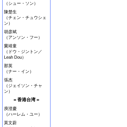
（シュー・ソン）
陳楚生
（チェン・チュウシェ
ン）
胡彦斌
（アンソン・フー）
竇靖童
（ドウ・ジントン／
Leah Dou）
那英
（ナー・イン）
張杰
（ジェイソン・チャ
ン）
= 香港台湾 =
庾澄慶
（ハーレム・ユー）
莫文蔚