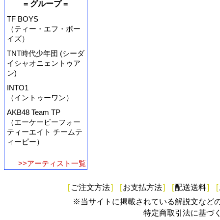
= グループ =
TF BOYS
（ティー・エフ・ボー
イズ）
TNT時代少年団 (シーダ
イシャオニェントゥア
ン)
INTO1
（イントゥーワン）
AKB48 Team TP
（エーケービーフォー
ティーエイト チームテ
ィーピー）
>>アーティスト一覧
[
ご注文方法
]
[
お支払方法
]
[
配送送料
]
[
※当サイトに掲載されている解説文など
特定商取引法に基づ