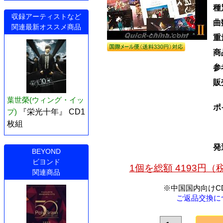
種
収録アーティストなど
曲
関連最新オススメ商品
重
商
参
販
葉世榮(ウィング・イッ
ポ
プ)
『栄光十年』 CD1
枚組
発
BEYOND
ビヨンド
1個を総額 4193円
関連商品
※中国国内向けC
ご返品交換に