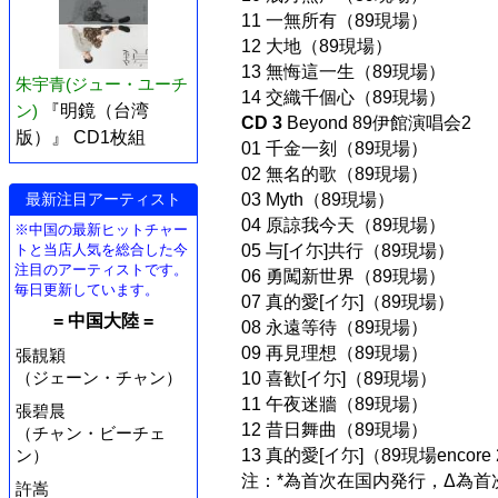
11 一無所有（89現場）
12 大地（89現場）
13 無悔這一生（89現場）
朱宇青(ジュー・ユーチ
14 交織千個心（89現場）
ン)
『明鏡（台湾
CD 3
Beyond 89伊館演唱会2
版）』 CD1枚組
01 千金一刻（89現場）
02 無名的歌（89現場）
最新注目アーティスト
03 Myth（89現場）
04 原諒我今天（89現場）
※中国の最新ヒットチャー
トと当店人気を総合した今
05 与[イ尓]共行（89現場）
注目のアーティストです。
06 勇闖新世界（89現場）
毎日更新しています。
07 真的愛[イ尓]（89現場）
= 中国大陸 =
08 永遠等待（89現場）
09 再見理想（89現場）
張靚穎
（ジェーン・チャン）
10 喜歓[イ尓]（89現場）
11 午夜迷牆（89現場）
張碧晨
12 昔日舞曲（89現場）
（チャン・ビーチェ
ン）
13 真的愛[イ尓]（89現場encore 
注：*為首次在国内発行，Δ為首
許嵩