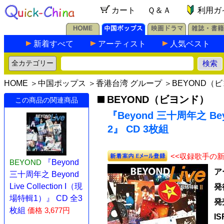
カート
Ｑ＆Ａ
利用ガ
新着すべて
アーティスト
人気ベスト
HOME
＞
中国ポップス
＞
香港台湾 グループ
＞
BEYOND（
BEYOND（ビヨンド）
この商品の関連商品
『Beyond 三十周年之 Beyo
2』 CD 3枚組
<<収録歌手の
BEYOND
『Beyond
ア
三十周年之 Beyond
Live Collection I（現
発
場特輯1）』 CD 全3
発
枚組
価格 3,677円
I