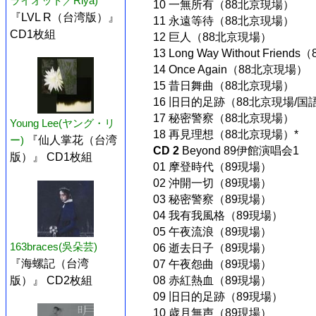
ライオット／Riya)
10 一無所有（88北京現場）
『LVL R（台湾版）』
11 永遠等待（88北京現場）
CD1枚組
12 巨人（88北京現場）
13 Long Way Without Frien
14 Once Again（88北京現場）
15 昔日舞曲（88北京現場）
16 旧日的足跡（88北京現場/国
17 秘密警察（88北京現場）
Young Lee(ヤング・リ
18 再見理想（88北京現場）*
ー)
『仙人掌花（台湾
CD 2
Beyond 89伊館演唱会1
版）』 CD1枚組
01 摩登時代（89現場）
02 沖開一切（89現場）
03 秘密警察（89現場）
04 我有我風格（89現場）
05 午夜流浪（89現場）
163braces(吳朵芸)
06 逝去日子（89現場）
『海螺記（台湾
07 午夜怨曲（89現場）
版）』 CD2枚組
08 赤紅熱血（89現場）
09 旧日的足跡（89現場）
10 歳月無声（89現場）