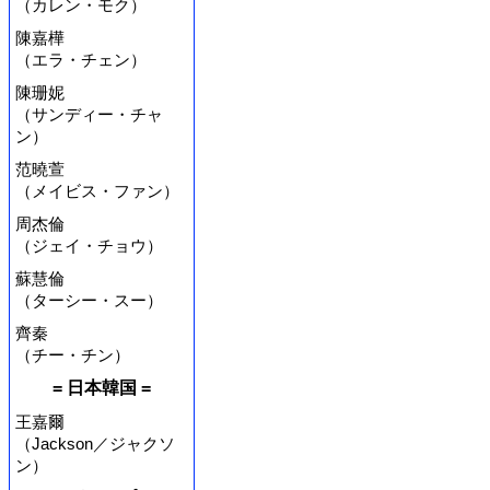
（カレン・モク）
陳嘉樺
（エラ・チェン）
陳珊妮
（サンディー・チャ
ン）
范曉萱
（メイビス・ファン）
周杰倫
（ジェイ・チョウ）
蘇慧倫
（ターシー・スー）
齊秦
（チー・チン）
= 日本韓国 =
王嘉爾
（Jackson／ジャクソ
ン）