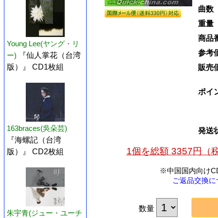
曲数
重量
商品
Young Lee(ヤング・リ
参考
ー)
『仙人掌花（台湾
版）』 CD1枚組
販売
ポイ
163braces(吳朵芸)
発送
『海螺記（台湾
1個を総額 3357円
版）』 CD2枚組
※中国国内向けC
ご返品交換に
数量
朱宇青(ジュー・ユーチ