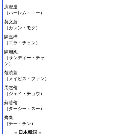
庾澄慶
（ハーレム・ユー）
莫文蔚
（カレン・モク）
陳嘉樺
（エラ・チェン）
陳珊妮
（サンディー・チャ
ン）
范曉萱
（メイビス・ファン）
周杰倫
（ジェイ・チョウ）
蘇慧倫
（ターシー・スー）
齊秦
（チー・チン）
= 日本韓国 =