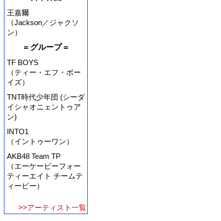
王嘉爾
（Jackson／ジャクソ
ン）
= グループ =
TF BOYS
（ティー・エフ・ボー
イズ）
TNT時代少年団 (シーダ
イシャオニェントゥア
ン)
INTO1
（イントゥーワン）
AKB48 Team TP
（エーケービーフォー
ティーエイト チームテ
ィーピー）
>>アーティスト一覧