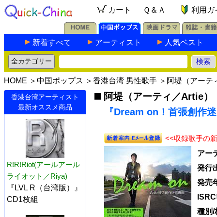
カート
Ｑ＆Ａ
利用ガ
新着すべて
アーティスト
人気ベスト
HOME
＞
中国ポップス
＞
香港台湾 男性歌手
＞
阿堤（アーティ／
阿堤（アーティ／Artie）
香港台湾アーティスト
最新オススメ商品
『Dream on！首張創作迷
<<収録歌手の
アー
R!R!Riot(アールアール
発行
ライオット／Riya)
発売
『LVL R（台湾版）』
ISR
CD1枚組
種別/