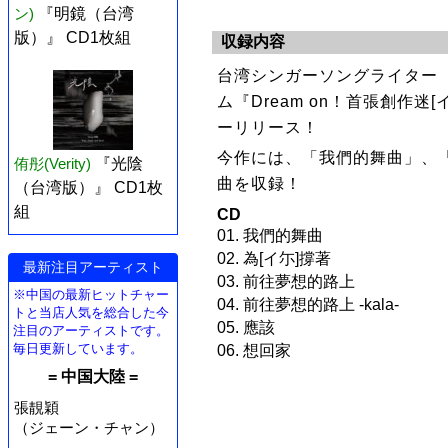
ン)
『明鏡（台湾
版）』 CD1枚組
収録内容
台湾シンガーソングライター 阿堤
ム『Dream on！首張創作迷
ーリリース！
今作には、「我們的舞曲」、
侑彤(Verity)
『光陰
曲を収録！
（台湾版）』 CD1枚
組
CD
01. 我們的舞曲
02. 為[イ尓]撐著
最新注目アーティスト
03. 前往夢想的路上
※中国の最新ヒットチャー
04. 前往夢想的路上 -kala-
トと当店人気を総合した今
05. 應該
注目のアーティストです。
毎日更新しています。
06. 想回家
= 中国大陸 =
張靚穎
（ジェーン・チャン）