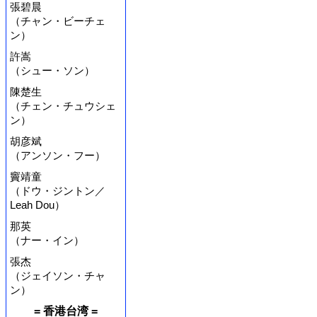
張碧晨
（チャン・ビーチェ
ン）
許嵩
（シュー・ソン）
陳楚生
（チェン・チュウシェ
ン）
胡彦斌
（アンソン・フー）
竇靖童
（ドウ・ジントン／
Leah Dou）
那英
（ナー・イン）
張杰
（ジェイソン・チャ
ン）
= 香港台湾 =