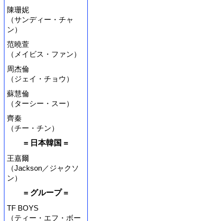
陳珊妮
（サンディー・チャ
ン）
范曉萱
（メイビス・ファン）
周杰倫
（ジェイ・チョウ）
蘇慧倫
（ターシー・スー）
齊秦
（チー・チン）
= 日本韓国 =
王嘉爾
（Jackson／ジャクソ
ン）
= グループ =
TF BOYS
（ティー・エフ・ボー