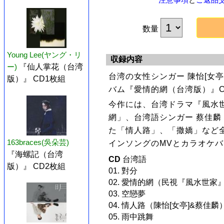
数量
Young Lee(ヤング・リ
収録内容
ー)
『仙人掌花（台湾
台湾の女性シンガー 陳怡[女亭
版）』 CD1枚組
バム『愛情的網（台湾版）』C
今作には、台湾ドラマ『風水
網」、台湾語シンガー 蔡佳
た「情人路」、「撒嬌」など全
163braces(吳朵芸)
インソングのMVとカラオケバ
『海螺記（台湾
CD
台湾語
版）』 CD2枚組
01. 對分
02. 愛情的網（民視『風水世家
03. 空戀夢
04. 情人路（陳怡[女亭]&蔡佳麟
05. 雨中跳舞