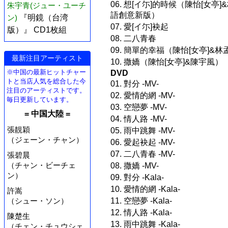
06. 想[イ尓]的時候（陳怡[女亭
朱宇青(ジュー・ユーチ
語創意新版）
ン)
『明鏡（台湾
07. 愛[イ尓]袂起
版）』 CD1枚組
08. 二八青春
09. 簡單的幸福（陳怡[女亭]&林
最新注目アーティスト
10. 撒嬌（陳怡[女亭]&陳宇風
※中国の最新ヒットチャー
DVD
トと当店人気を総合した今
01. 對分 -MV-
注目のアーティストです。
02. 愛情的網 -MV-
毎日更新しています。
03. 空戀夢 -MV-
= 中国大陸 =
04. 情人路 -MV-
張靚穎
05. 雨中跳舞 -MV-
（ジェーン・チャン）
06. 愛起袂起 -MV-
07. 二八青春 -MV-
張碧晨
（チャン・ビーチェ
08. 撒嬌 -MV-
ン）
09. 對分 -Kala-
10. 愛情的網 -Kala-
許嵩
（シュー・ソン）
11. 空戀夢 -Kala-
12. 情人路 -Kala-
陳楚生
13. 雨中跳舞 -Kala-
（チェン・チュウシェ