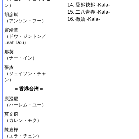
14. 愛起袂起 -Kala-
ン）
15. 二八青春 -Kala-
胡彦斌
16. 撒嬌 -Kala-
（アンソン・フー）
竇靖童
（ドウ・ジントン／
Leah Dou）
那英
（ナー・イン）
張杰
（ジェイソン・チャ
ン）
= 香港台湾 =
庾澄慶
（ハーレム・ユー）
莫文蔚
（カレン・モク）
陳嘉樺
（エラ・チェン）