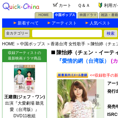
カート
Ｑ＆Ａ
利用ガ
新着すべて
アーティスト
人気ベスト
HOME
＞
中国ポップス
＞
香港台湾 女性歌手
＞
陳怡婷（チェ
陳怡婷（チェン・イーテ
収録アーティストの
最新映画ドラマ商品
『愛情的網（台湾版）
(
<<収録歌手の
アー
発行
王建復(ジェフ・ワン)
出演『大愛劇場 聽見
発売
愛（台湾版）』
ISR
DVD11枚組