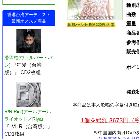
種別/
曲数
香港台湾アーティスト
最新オススメ商品
重量
商品
参考
販売
潘瑋柏(ウィルバー・パ
ン)
『狂愛（台湾
ポイ
版）』 CD2枚組
発送
本商品は本人歌唱の字幕付き映
R!R!Riot(アールアール
ライオット／Riya)
1個を総額 3673円
『LVL R（台湾版）』
※中国国内向けDVD
CD1枚組
注意事項
と
ご返品