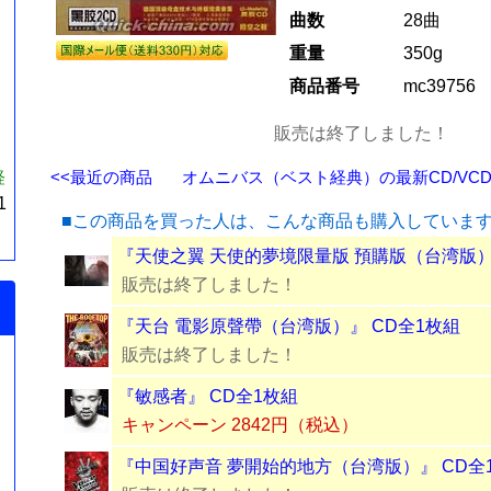
曲数
28曲
重量
350g
商品番号
mc39756
販売は終了しました！
経
<<最近の商品
オムニバス（ベスト経典）の最新CD/VCD/
1
■この商品を買った人は、こんな商品も購入していま
『天使之翼 天使的夢境限量版 預購版（台湾版）
販売は終了しました！
『天台 電影原聲帶（台湾版）』 CD全1枚組
販売は終了しました！
『敏感者』 CD全1枚組
キャンペーン 2842円（税込）
『中国好声音 夢開始的地方（台湾版）』 CD全