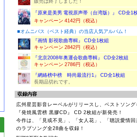
販売は終了しました！
『原來是美男 電視原声帯（台湾版）』 CD全1
キャンペーン 4142円（税込）
■オムニバス（ベスト経典）の当店人気アルバム！
『画情 影視歌曲専輯』 CD全1枚組
）
キャンペーン 2842円（税込）
『北京2008年奥運会歌曲専輯』 CD全2枚組
キャンペーン 2786円（税込）
『網絡榜中榜 時尚最流行1』 CD全1枚組
長期品切れです。
収録内容
広州星芸影音レーベルがリリースし、ベストソング
『発焼風雲榜 黒膠CD』 CD 2枚組が新発売！
今作は、「見或不見」、「女人花」、「聴説愛情回
のラブソング全28曲を収録！