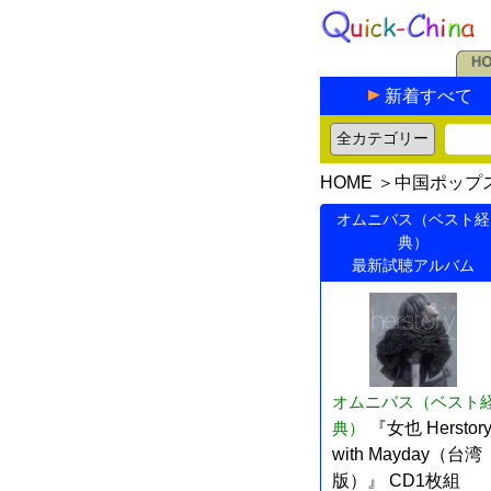
新着すべて
HOME
＞
中国ポップ
オムニバス（ベスト経
典）
最新試聴アルバム
オムニバス（ベスト
典）
『女也 Herstor
with Mayday（台湾
版）』 CD1枚組