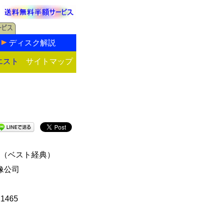
ディスク解説
エスト
サイトマップ
（ベスト経典）
像公司
21465