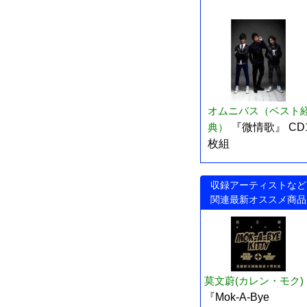
オムニバス（ベスト
典）
『微情歌』 CD
枚組
収録アーティストなど
関連最新オススメ商品
莫文蔚(カレン・モク)
『Mok-A-Bye