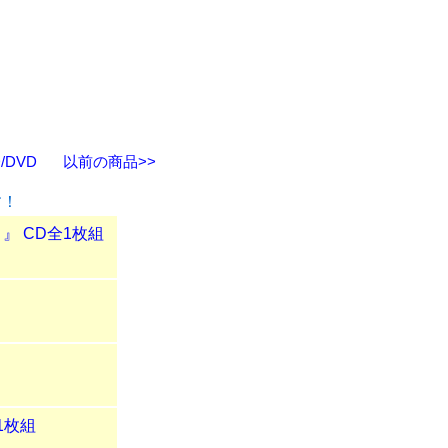
DVD
以前の商品>>
す！
』 CD全1枚組
1枚組