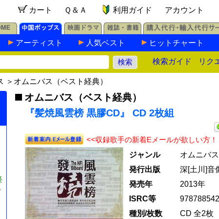
カート
Ｑ＆Ａ
利用ガイド
アカウント
アーティスト
人気ベスト
ヒットチャート
検索ガイド
リク
ス
＞
オムニバス（ベスト経典）
オムニバス（ベスト経典）
『髪焼風雲榜 黒膠CD』 CD 2枚組
<<収録歌手の新着Eメールが欲しい方！
ジャンル
オムニバス
発行出版
深[土川]音
経
発売年
2013年
y
ISRC等
97878854
種別/枚数
CD 全2枚