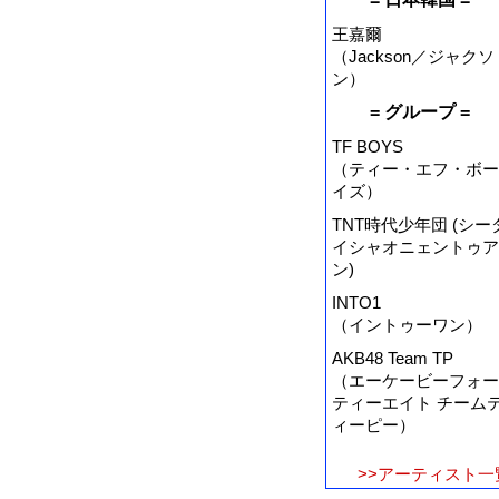
王嘉爾
（Jackson／ジャクソ
ン）
= グループ =
TF BOYS
（ティー・エフ・ボー
イズ）
TNT時代少年団 (シー
イシャオニェントゥア
ン)
INTO1
（イントゥーワン）
AKB48 Team TP
（エーケービーフォー
ティーエイト チーム
ィーピー）
>>アーティスト一