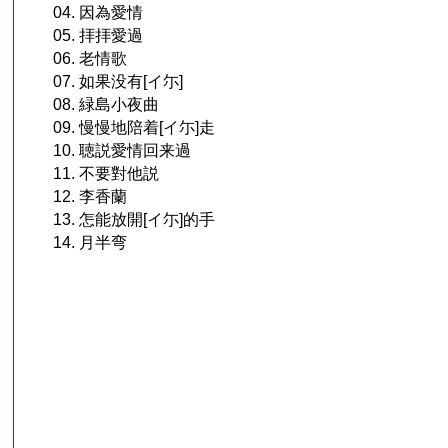
04. 因為愛情
05. 拝拝愛過
06. 老情歌
07. 如果没有[イ尓]
08. 緑島小夜曲
09. 慢慢地陪着[イ尓]走
10. 聴説愛情回来過
11. 不要對他説
12. 李香蘭
13. 怎能放開[イ尓]的手
14. 月半弯