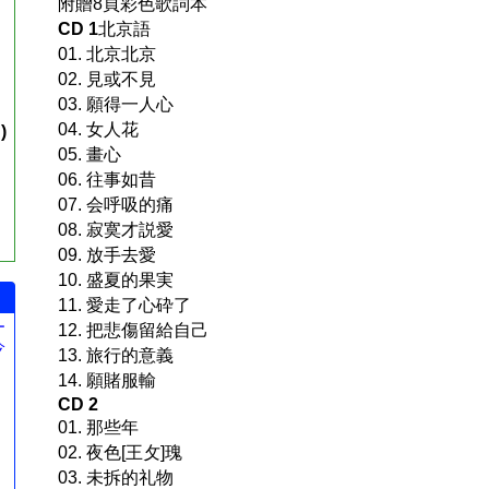
附贈8頁彩色歌詞本
CD 1
北京語
01. 北京北京
02. 見或不見
03. 願得一人心
04. 女人花
)
05. 畫心
06. 往事如昔
07. 会呼吸的痛
08. 寂寞才説愛
09. 放手去愛
10. 盛夏的果実
11. 愛走了心砕了
ー
12. 把悲傷留給自己
今
13. 旅行的意義
。
14. 願賭服輸
CD 2
01. 那些年
02. 夜色[王攵]瑰
03. 未拆的礼物