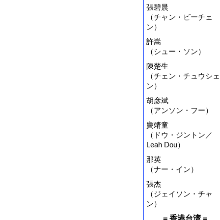
張碧晨
（チャン・ビーチェ
ン）
許嵩
（シュー・ソン）
陳楚生
（チェン・チュウシェ
ン）
胡彦斌
（アンソン・フー）
竇靖童
（ドウ・ジントン／
Leah Dou）
那英
（ナー・イン）
張杰
（ジェイソン・チャ
ン）
= 香港台湾 =