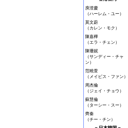
庾澄慶
（ハーレム・ユー）
莫文蔚
（カレン・モク）
陳嘉樺
（エラ・チェン）
陳珊妮
（サンディー・チャ
ン）
范曉萱
（メイビス・ファン）
周杰倫
（ジェイ・チョウ）
蘇慧倫
（ターシー・スー）
齊秦
（チー・チン）
= 日本韓国 =