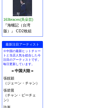
163braces(吳朵芸)
『海螺記（台湾
版）』 CD2枚組
最新注目アーティスト
※中国の最新ヒットチャー
トと当店人気を総合した今
注目のアーティストです。
毎日更新しています。
= 中国大陸 =
張靚穎
（ジェーン・チャン）
張碧晨
（チャン・ビーチェ
ン）
許嵩