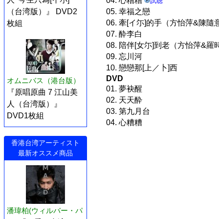
04. 心糟糟
試聴
05. 幸福之戀
（台湾版）』 DVD2
06. 牽[イ尓]的手（方怡萍&陳隨
枚組
07. 酔李白
08. 陪伴[女尓]到老（方怡萍&羅
09. 忘川河
10. 戀戀那[上／卜]西
DVD
オムニバス（港台版）
01. 夢袂醒
『原唱原曲 7 江山美
02. 天天酔
人（台湾版）』
03. 第九月台
DVD1枚組
04. 心糟糟
香港台湾アーティスト
最新オススメ商品
潘瑋柏(ウィルバー・パ