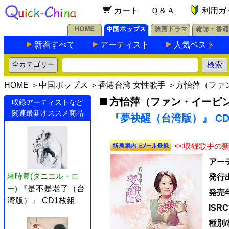
カート
Ｑ＆Ａ
利用ガ
新着すべて
アーティスト
人気ベスト
HOME
＞
中国ポップス
＞
香港台湾 女性歌手
＞
方怡萍（ファ
方怡萍（ファン・イーピ
収録アーティストなど
関連最新オススメ商品
『夢袂醒（台湾版）』 CD+
<<収録歌手の
アー
羅時豊(ダニエル・ロ
発行
ー)
『是不是老了（台
発売
湾版）』 CD1枚組
ISR
種別