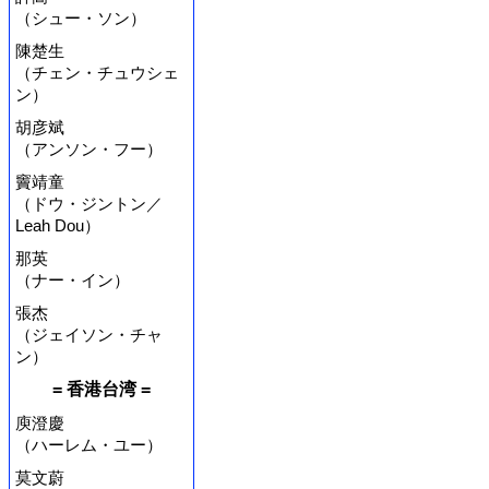
（シュー・ソン）
陳楚生
（チェン・チュウシェ
ン）
胡彦斌
（アンソン・フー）
竇靖童
（ドウ・ジントン／
Leah Dou）
那英
（ナー・イン）
張杰
（ジェイソン・チャ
ン）
= 香港台湾 =
庾澄慶
（ハーレム・ユー）
莫文蔚