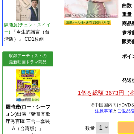
曲数
重量
商品
陳随意(チェン・スイイ
ー)
『今生的諾言（台
参考
湾版）』 CD1枚組
販売
収録アーティストの
ポイ
最新映画ドラマ商品
発送
1個を総額 3673円
※中国国内向けDVD
羅時豊(ロー・シーフ
注意事項
と
ご返品
ォン)
出演『猪哥亮歌
庁秀百匯 三合一套装
数量
A（台湾版）』