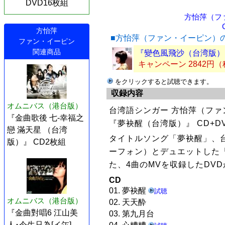
DVD16枚組
方怡萍（フ
方怡萍
■方怡萍（ファン・イーピン）
ファン・イーピン
関連商品
『變色風飛沙（台湾版）』
キャンペーン 2842円
をクリックすると試聴できます。
収録内容
オムニバス（港台版）
台湾語シンガー 方怡萍（ファ
『金曲歌後 七-幸福之
『夢袂醒（台湾版）』 CD+D
戀 滿天星 （台湾
タイトルソング「夢袂醒」、
版）』 CD2枚組
ーフォン）とデュエットした「
た、4曲のMVを収録したDV
CD
01. 夢袂醒
試聴
オムニバス（港台版）
02. 天天酔
『金曲對唱6 江山美
03. 第九月台
人･今生只為[イ尓]