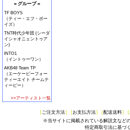
= グループ =
TF BOYS
（ティー・エフ・ボー
イズ）
TNT時代少年団 (シーダ
イシャオニェントゥア
ン)
INTO1
（イントゥーワン）
AKB48 Team TP
（エーケービーフォー
ティーエイト チームテ
ィーピー）
>>アーティスト一覧
[
ご注文方法
]
[
お支払方法
]
[
配送送料
]
[
※当サイトに掲載されている解説文など
特定商取引法に基づ