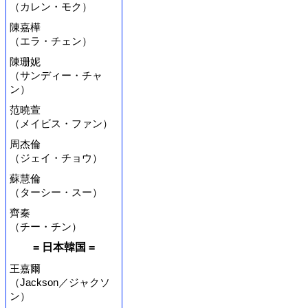
（カレン・モク）
陳嘉樺
（エラ・チェン）
陳珊妮
（サンディー・チャ
ン）
范曉萱
（メイビス・ファン）
周杰倫
（ジェイ・チョウ）
蘇慧倫
（ターシー・スー）
齊秦
（チー・チン）
= 日本韓国 =
王嘉爾
（Jackson／ジャクソ
ン）