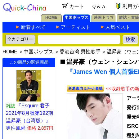
カート
Ｑ＆Ａ
利用ガ
新着すべて
アーティスト
人気ベスト
HOME
＞
中国ポップス
＞
香港台湾 男性歌手
＞
温昇豪（ウェ
温昇豪（ウェン・シェン
この商品の関連商品
『James Wen 個人首張E
<<収録歌手の
アー
雑誌
『Esquire 君子
発行
2021年8月號第192期
発売
温昇豪（台湾版）』
ISR
男性風尚
価格 2,897円
種別