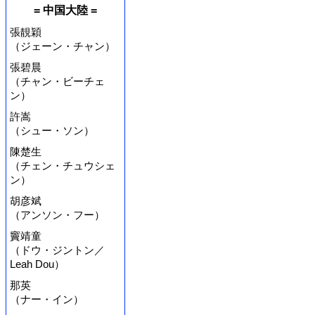
= 中国大陸 =
張靚穎
（ジェーン・チャン）
張碧晨
（チャン・ビーチェ
ン）
許嵩
（シュー・ソン）
陳楚生
（チェン・チュウシェ
ン）
胡彦斌
（アンソン・フー）
竇靖童
（ドウ・ジントン／
Leah Dou）
那英
（ナー・イン）