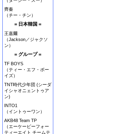
（ターシー・スー）
齊秦
（チー・チン）
= 日本韓国 =
王嘉爾
（Jackson／ジャクソ
ン）
= グループ =
TF BOYS
（ティー・エフ・ボー
イズ）
TNT時代少年団 (シーダ
イシャオニェントゥア
ン)
INTO1
（イントゥーワン）
AKB48 Team TP
（エーケービーフォー
ティーエイト チームテ