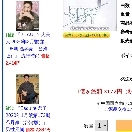
曲数
重量
商品
参考
雑誌
『BEAUTY 大美
販売
人 2020年2月號 第
198期 温昇豪（台湾
ポイ
版）』 流行時尚
価格
2,414円
発送
1個を総額 3172円
※中国国内向けC
雑誌
『Esquire 君子
ご返品交換に
2020年1月號第173期
温昇豪（台湾版）』
数量
男性風尚
価格 2,897円