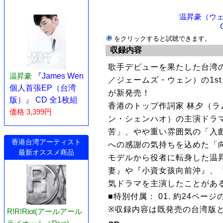
温昇豪（ウェ
をクリックすると試聴できます。
収録内容
歌手デビューを果たした台湾
温昇豪
『James Wen
／ジェームズ・ウェン）の1st 
個人首張EP（台湾
が新発売！
版）』 CD 全1枚組
香港のトップ作詞家 林夕（
価格 3,399円
ン・シェンハオ）の主演ドラ
苦」、やや重い雰囲気の「入
香港台湾アーティスト
への感謝の気持ちを込めた「向我
最新オススメ商品
モデルから役者に転身した温
妻』や『小資女孩向前沖』、
気ドラマを主演したことがあ
■特別付属： 01. 約24ペ
※収録内容は既発売の台湾版
R!R!Riot(アールアール