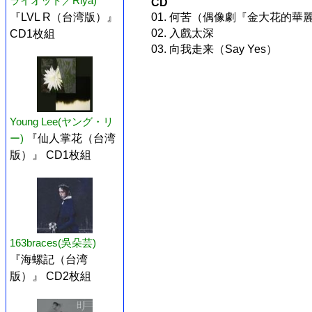
ライオット／Riya)
CD
01. 何苦（偶像劇『金大花的
『LVL R（台湾版）』
02. 入戲太深
CD1枚組
03. 向我走来（Say Yes）
Young Lee(ヤング・リ
ー)
『仙人掌花（台湾
版）』 CD1枚組
163braces(吳朵芸)
『海螺記（台湾
版）』 CD2枚組