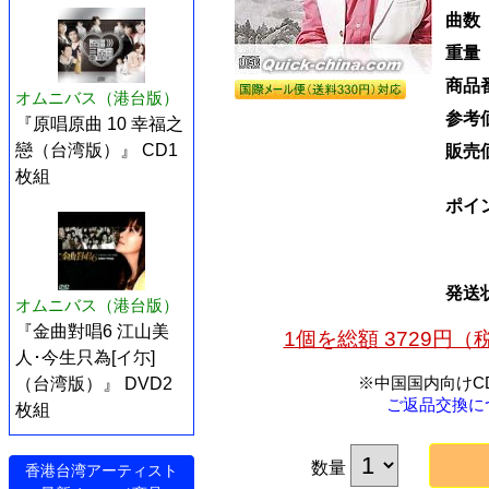
曲数
重量
商品
オムニバス（港台版）
参考
『原唱原曲 10 幸福之
戀（台湾版）』 CD1
販売
枚組
ポイ
発送
オムニバス（港台版）
『金曲對唱6 江山美
1個を総額 3729円
人･今生只為[イ尓]
※中国国内向けC
（台湾版）』 DVD2
ご返品交換に
枚組
数量
香港台湾アーティスト