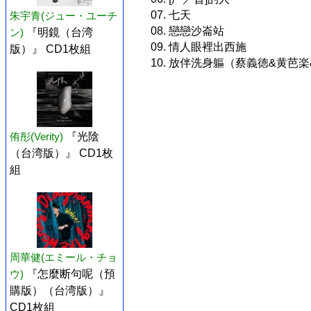
07. 七天
朱宇青(ジュー・ユーチ
08. 戀戀沙崙站
ン)
『明鏡（台湾
09. 情人眼裡出西施
版）』 CD1枚組
10. 放伴洗身軀（蔡義徳&黄芭
侑彤(Verity)
『光陰
（台湾版）』 CD1枚
組
周華健(エミール・チョ
ウ)
『怎麼断句呢（預
購版）（台湾版）』
CD1枚組