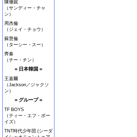
陳珊妮
（サンディー・チャ
ン）
周杰倫
（ジェイ・チョウ）
蘇慧倫
（ターシー・スー）
齊秦
（チー・チン）
= 日本韓国 =
王嘉爾
（Jackson／ジャクソ
ン）
= グループ =
TF BOYS
（ティー・エフ・ボー
イズ）
TNT時代少年団 (シーダ
イシャオニェントゥア