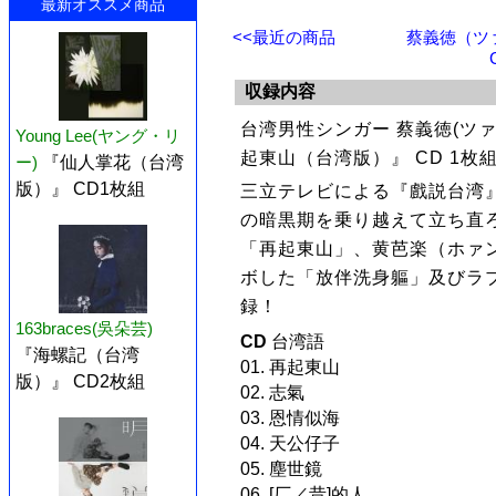
最新オススメ商品
<<最近の商品
蔡義徳（ツ
収録内容
台湾男性シンガー 蔡義徳(ツ
Young Lee(ヤング・リ
起東山（台湾版）』 CD 1
ー)
『仙人掌花（台湾
版）』 CD1枚組
三立テレビによる『戲説台湾
の暗黒期を乗り越えて立ち直
「再起東山」、黄芭楽（ホァ
ボした「放伴洗身軀」及びラ
録！
163braces(吳朵芸)
CD
台湾語
『海螺記（台湾
01. 再起東山
版）』 CD2枚組
02. 志氣
03. 恩情似海
04. 天公仔子
05. 塵世鏡
06. [厂／昔]的人