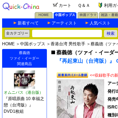
カート
Ｑ＆Ａ
利用ガ
新着すべて
アーティスト
人気ベスト
HOME
＞
中国ポップス
＞
香港台湾 男性歌手
＞
蔡義徳（ツァ
蔡義徳（ツァイ・イーダ
蔡義徳
ツァイ・イーダー
『再起東山（台湾版）』 C
関連商品
<<収録歌手の
アー
発行
オムニバス（港台版）
『原唱原曲 10 幸福之
発売
戀（台湾版）』
ISR
DVD1枚組
種別