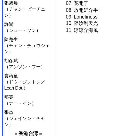
張碧晨
07. 花開了
（チャン・ビーチェ
08. 放開娾介手
ン）
09. Loneliness
10. 陪汝到天光
許嵩
11. 涼涼介海風
（シュー・ソン）
陳楚生
（チェン・チュウシェ
ン）
胡彦斌
（アンソン・フー）
竇靖童
（ドウ・ジントン／
Leah Dou）
那英
（ナー・イン）
張杰
（ジェイソン・チャ
ン）
= 香港台湾 =