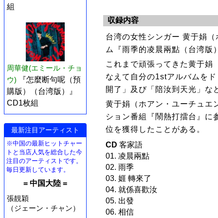
組
収録内容
台湾の女性シンガー 黄于娟
ム『雨季的凌晨兩點（台湾版）
これまで頑張ってきた黄于娟
周華健(エミール・チョ
なえて自分の1stアルバムを
ウ)
『怎麼断句呢（預
開了」及び「陪汝到天光」など
購版）（台湾版）』
CD1枚組
黄于娟（ホアン・ユーチュエ
ション番組『鬧熱打擂台』に
位を獲得したことがある。
最新注目アーティスト
※中国の最新ヒットチャー
CD
客家語
トと当店人気を総合した今
01. 凌晨兩點
注目のアーティストです。
02. 雨季
毎日更新しています。
03. 娾 轉來了
= 中国大陸 =
04. 就係喜歡汝
張靚穎
05. 出發
（ジェーン・チャン）
06. 相信