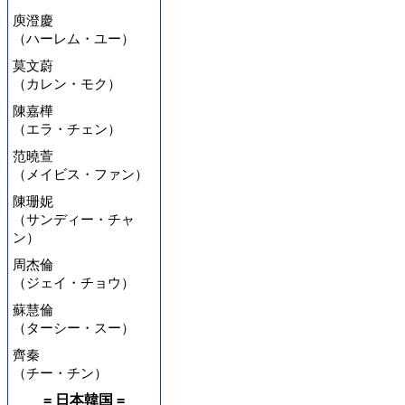
庾澄慶
（ハーレム・ユー）
莫文蔚
（カレン・モク）
陳嘉樺
（エラ・チェン）
范曉萱
（メイビス・ファン）
陳珊妮
（サンディー・チャ
ン）
周杰倫
（ジェイ・チョウ）
蘇慧倫
（ターシー・スー）
齊秦
（チー・チン）
= 日本韓国 =