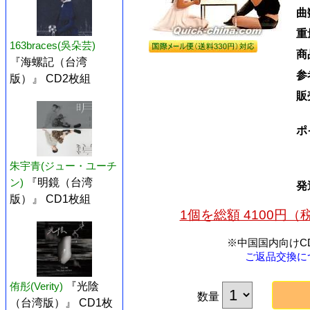
曲
重
163braces(吳朵芸)
商
『海螺記（台湾
参
版）』 CD2枚組
販
ポ
朱宇青(ジュー・ユーチ
ン)
『明鏡（台湾
発
版）』 CD1枚組
1個を総額 4100円
※中国国内向けC
ご返品交換に
侑彤(Verity)
『光陰
数量
（台湾版）』 CD1枚