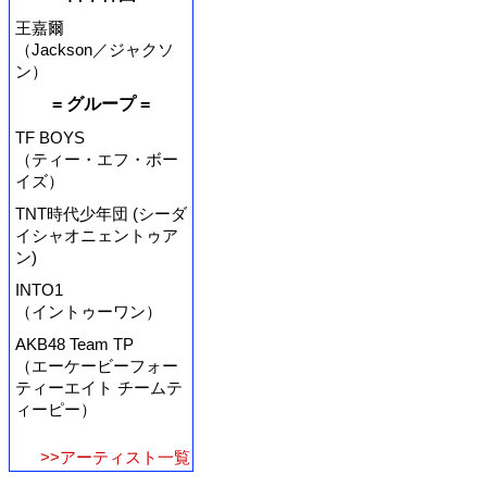
王嘉爾
（Jackson／ジャクソ
ン）
= グループ =
TF BOYS
（ティー・エフ・ボー
イズ）
TNT時代少年団 (シーダ
イシャオニェントゥア
ン)
INTO1
（イントゥーワン）
AKB48 Team TP
（エーケービーフォー
ティーエイト チームテ
ィーピー）
>>アーティスト一覧