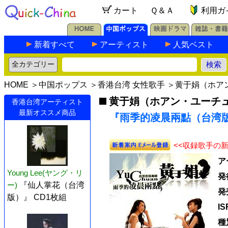
カート
Ｑ＆Ａ
利用ガ
新着すべて
アーティスト
人気ベスト
HOME
＞
中国ポップス
＞
香港台湾 女性歌手
＞
黄于娟（ホア
黄于娟（ホアン・ユーチ
香港台湾アーティスト
最新オススメ商品
『雨季的凌晨兩點（台湾版）
<<収録歌手の
ア
Young Lee(ヤング・リ
発
ー)
『仙人掌花（台湾
発
版）』 CD1枚組
I
種