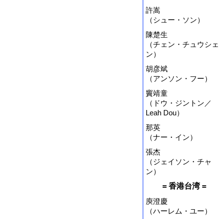
許嵩
（シュー・ソン）
陳楚生
（チェン・チュウシェ
ン）
胡彦斌
（アンソン・フー）
竇靖童
（ドウ・ジントン／
Leah Dou）
那英
（ナー・イン）
張杰
（ジェイソン・チャ
ン）
= 香港台湾 =
庾澄慶
（ハーレム・ユー）