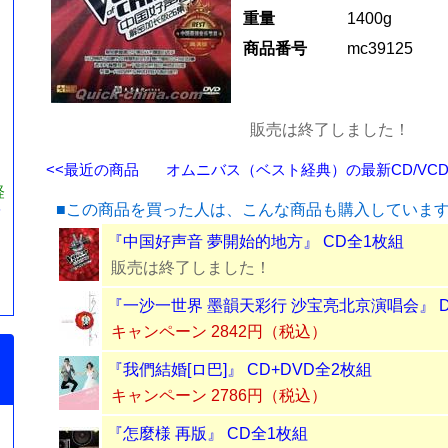
重量
1400g
商品番号
mc39125
販売は終了しました！
<<最近の商品
オムニバス（ベスト経典）の最新CD/VCD/
経
■この商品を買った人は、こんな商品も購入していま
第
『中国好声音 夢開始的地方』 CD全1枚組
販売は終了しました！
『一沙一世界 墨韻天彩行 沙宝亮北京演唱会』 D
キャンペーン 2842円（税込）
『我們結婚[ロ巴]』 CD+DVD全2枚組
キャンペーン 2786円（税込）
『怎麼様 再版』 CD全1枚組