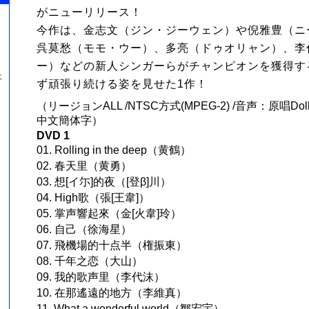
がニューリリース！
今作は、金志文（ジン・ジーウェン）や倪雅豊（ニ
呉莫愁（モモ・ウー）、多亮（ドゥオリャン）、李
ー）などの新人シンガーらがチャンピオンを獲得す
ェ
ず頑張り続ける姿を見せた1作！
（リージョンALL /NTSC方式(MPEG-2) /音声：原唱Dol
中文簡体字）
DVD 1
01. Rolling in the deep（黄鶴）
02. 春天里（黄勇）
03. 想[イ尓]的夜（[登β]川）
04. High歌（張[王韋]）
05. 掌声響起來（金[火韋]玲）
06. 自己（徐海星）
07. 飛機場的十点半（権振東）
08. 千年之恋（大山）
09. 我的歌声里（李代沫）
10. 在那遙遠的地方（李維真）
11. What a wonderful world（鄒宏宇）