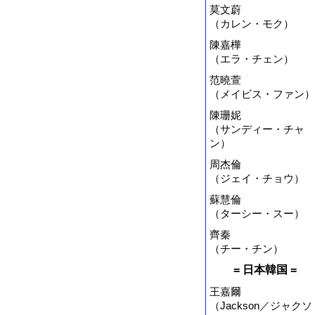
莫文蔚
（カレン・モク）
陳嘉樺
（エラ・チェン）
范曉萱
（メイビス・ファン）
陳珊妮
（サンディー・チャ
ン）
周杰倫
（ジェイ・チョウ）
蘇慧倫
（ターシー・スー）
齊秦
（チー・チン）
= 日本韓国 =
王嘉爾
（Jackson／ジャクソ