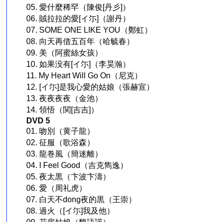
05. 愛什麼稀罕（陳俊[丹彡]）
06. 賊拉拉的愛[イ尓]（謝丹）
07. SOME ONE LIKE YOU（鄭虹）
08. 向天再借五百年（哈毓春）
09. 美（阿蜜絲女孩）
10. 如果没有[イ尓]（李昊瀚）
11. My Heart Will Go On（尼克）
12. [イ尓]是我心愛的姑娘（張赫宣）
13. 夜夜夜夜（金池）
14. 領悟（関[吉吉]）
DVD 5
01. 吻別（黄子龍）
02. 征服（歌浴森）
03. 龍巻風（簡迷離）
04. I Feel Good（吉克雋逸）
05. 夜太黒（卞波卞濤）
06. 愛（周礼虎）
07. 白天不dong夜的黒（王崇）
08. 過火（[イ尓]我及他）