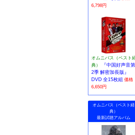
6,798円
オムニバス（ベスト
典）
『中国好声音
2季 解密加長版』
DVD 全15枚組
価格
6,650円
オムニバス（ベスト経
典）
最新試聴アルバム