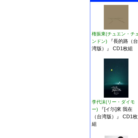
権振東(チュエン・チ
ンドン)
『長的路（台
湾版）』 CD1枚組
李代沫(リー・ダイモ
ー)
『[イ尓]來 我在
（台湾版）』 CD1枚
組