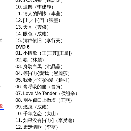
09. 花房姑娘（魏語諾）
10. 遺憾（李建輝）
11. 情人的関懐（李蔓）
12. [上／卜]門（張墨）
13. 天堂（雲傑）
14. 眼色（成彧）
ダ
15. 濤声依旧（李行亮）
DVD 6
01. 小情歌（王[王其][王韋]）
02. 狼（林麗）
03. 身騎白馬（洪晶晶）
04. 等[イ尓]愛我（熊麗莎）
05. 我要[イ尓]的愛（趙可）
06. 會呼吸的痛（曹寅）
テ
07. Love Me Tender（侯祖辛）
08. 別在傷口上撒塩（王燕）
覧
09. 燃焼（成彧）
10. 千年之恋（大山）
11. 如果没有[イ尓]（李昊瀚）
12. 康定情歌（李蔓）