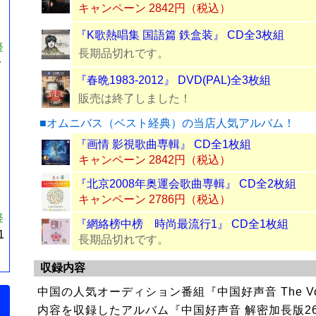
キャンペーン 2842円（税込）
『K歌熱唱集 国語篇 鉄盒装』 CD全3枚組
経
長期品切れです。
y
『春晩1983-2012』 DVD(PAL)全3枚組
販売は終了しました！
■オムニバス（ベスト経典）の当店人気アルバム！
『画情 影視歌曲専輯』 CD全1枚組
キャンペーン 2842円（税込）
『北京2008年奥運会歌曲専輯』 CD全2枚組
キャンペーン 2786円（税込）
経
『網絡榜中榜 時尚最流行1』 CD全1枚組
1
長期品切れです。
収録内容
中国の人気オーディション番組『中国好声音 The Voice
内容を収録したアルバム『中国好声音 解密加長版26集