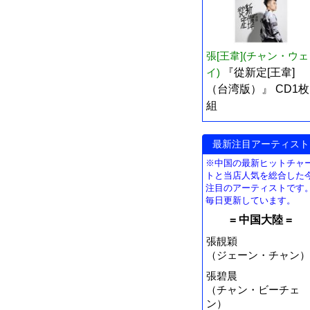
張[王韋](チャン・ウェ
イ)
『從新定[王韋]
（台湾版）』 CD1枚
組
最新注目アーティスト
※中国の最新ヒットチャ
トと当店人気を総合した
注目のアーティストです
毎日更新しています。
= 中国大陸 =
張靚穎
（ジェーン・チャン）
張碧晨
（チャン・ビーチェ
ン）