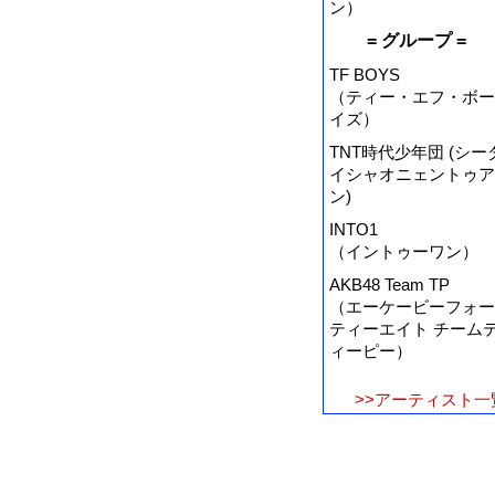
ン）
= グループ =
TF BOYS
（ティー・エフ・ボー
イズ）
TNT時代少年団 (シー
イシャオニェントゥア
ン)
INTO1
（イントゥーワン）
AKB48 Team TP
（エーケービーフォー
ティーエイト チーム
ィーピー）
>>アーティスト一