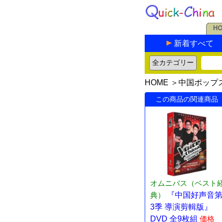
新着すべて
HOME
＞
中国ポップ
この商品の関連商品
オムニバス（ベスト
典）
『中国好声音
3季 導演剪輯版』
DVD 全9枚組
価格