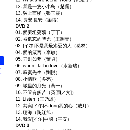
12. 我是一隻小小鳥（趙露）
13. 独上西楼（張玉霞）
14. 長安 長安（梁博）
DVD 2
01. 愛要坦蕩蕩（丁丁）
02. 被遺忘的時光（王韻壹）
03. [イ尓]不是我最疼愛的人（葛林）
04. 愛的箴言（李敏）
05. 刀剣如夢（董貞）
06. when I fall in love（水新瑞）
ー
07. 寂寞先生（劉悦）
今
。
08. 小情歌（多亮）
09. 城里的月光（黄一）
10. 不管有多苦（斉[雨／文]）
11. Listen（王乃恩）
12. 其実[イ尓]不dong我的心（戴月）
13. 聴海（陶紅旭）
14. 我愛[イ尓]中國（平安）
DVD 3