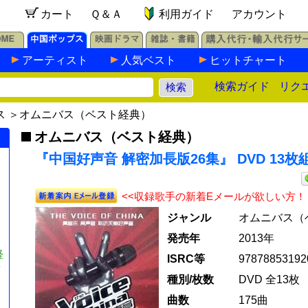
カート
Ｑ＆Ａ
利用ガイド
アカウント
アーティスト
人気ベスト
ヒットチャート
検索ガイド
リク
ス
＞
オムニバス（ベスト経典）
オムニバス（ベスト経典）
『中国好声音 解密加長版26集』 DVD 13枚
<<収録歌手の新着Eメールが欲しい方！
ジャンル
オムニバス（
発売年
2013年
経
ISRC等
97878853192
第
種別/枚数
DVD 全13枚
曲数
175曲