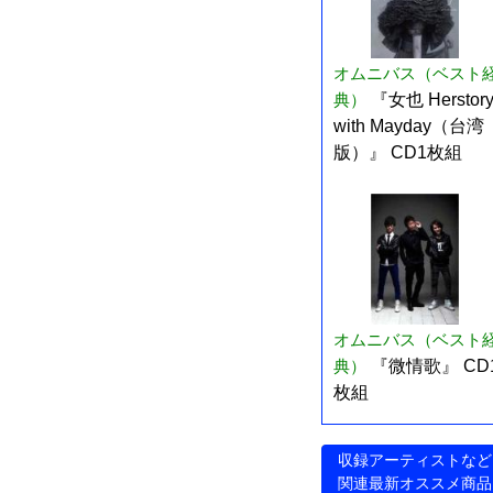
オムニバス（ベスト
典）
『女也 Herstor
with Mayday（台湾
版）』 CD1枚組
オムニバス（ベスト
典）
『微情歌』 CD
枚組
収録アーティストなど
関連最新オススメ商品