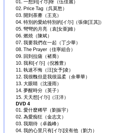
01. 一想到[イ尓]呀（伍佳麗）
02. Price Tag（呉莫愁）
03. 開到荼蘼（王克）
04. 特別的愛給特別的[イ尓]（張偉[王其]）
05. 彎彎的月亮（袁[女亜]維）
06. 燃焼（陳斌）
07. 我要我們在一起（丁少華）
08. The Prayer（佳寧組合）
09. 回到拉薩（褚喬）
10. 我和[イ尓]（倪雅豊）
11. 執迷不悔（汪[女予]凌）
12. 我很醜但是我很温柔（余畢華）
13. 大眼睛（沈漫雨）
14. 夢醒時分（英子）
15. 天天想[イ尓]（汪洋）
DVD 4
01. 愛什麼稀罕（劉振宇）
02. 為愛痴狂（金志文）
03. 我期待（卓義峰）
04. 我的心里只有[イ尓]没有他（劉力）