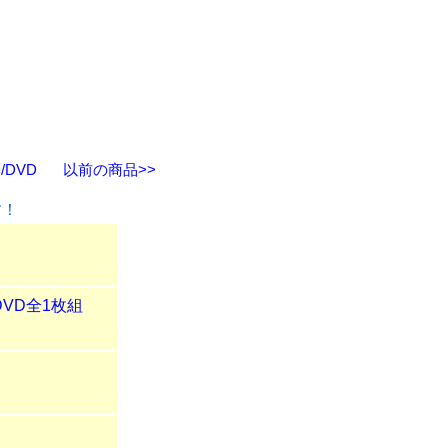
DVD
以前の商品>>
す！
VD全1枚組