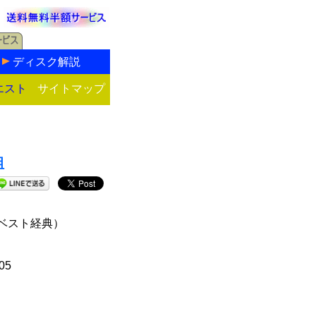
ディスク解説
エスト
サイトマップ
組
ベスト経典）
05