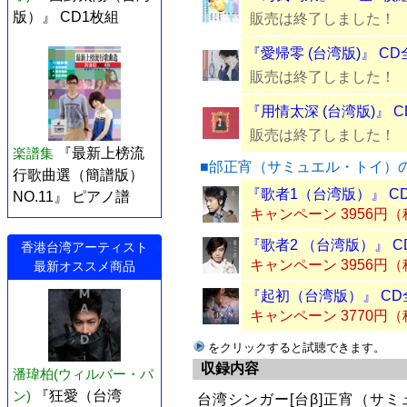
版）』 CD1枚組
販売は終了しました！
『愛帰零 (台湾版)』 CD
販売は終了しました！
『用情太深 (台湾版)』 
販売は終了しました！
楽譜集
『最新上榜流
■邰正宵（サミュエル・トイ）
行歌曲選（簡譜版）
『歌者1（台湾版）』 C
NO.11』 ピアノ譜
キャンペーン 3956円
『歌者2 （台湾版）』 C
香港台湾アーティスト
キャンペーン 3956円
最新オススメ商品
『起初（台湾版）』 CD
キャンペーン 3770円
をクリックすると試聴できます。
収録内容
潘瑋柏(ウィルバー・パ
ン)
『狂愛（台湾
台湾シンガー[台β]正宵（サ