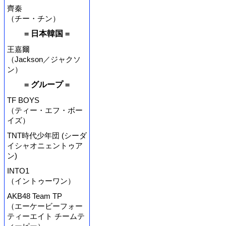
齊秦
（チー・チン）
= 日本韓国 =
王嘉爾
（Jackson／ジャクソ
ン）
= グループ =
TF BOYS
（ティー・エフ・ボー
イズ）
TNT時代少年団 (シーダ
イシャオニェントゥア
ン)
INTO1
（イントゥーワン）
AKB48 Team TP
（エーケービーフォー
ティーエイト チームテ