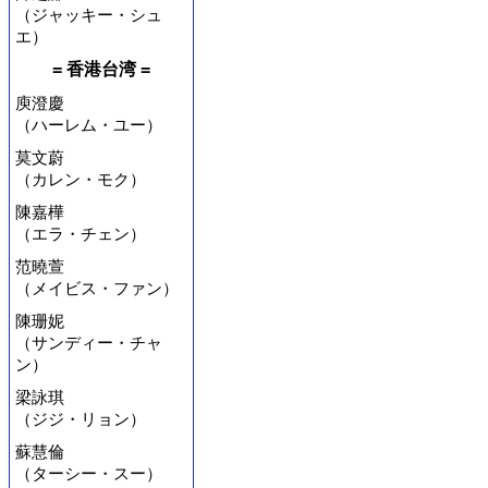
（ジャッキー・シュ
エ）
= 香港台湾 =
庾澄慶
（ハーレム・ユー）
莫文蔚
（カレン・モク）
陳嘉樺
（エラ・チェン）
范曉萱
（メイビス・ファン）
陳珊妮
（サンディー・チャ
ン）
梁詠琪
（ジジ・リョン）
蘇慧倫
（ターシー・スー）