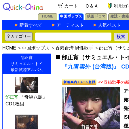
カート
Ｑ＆Ａ
利用ガ
新着すべて
アーティスト
人気ベスト
HOME
＞
中国ポップス
＞
香港台湾 男性歌手
＞
邰正宵（サミ
邰正宵（サミュエル・ト
邰正宵
サミュエル・トイ
『九霄雲外 (台湾版)』 CD
最新試聴アルバム
<<収録歌手の
ア
邰正宵
『奇經八脈』
発
CD1枚組
発
I
種