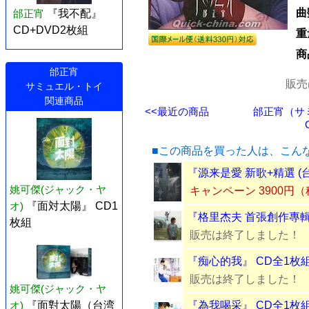
曲
邰正宵
『我不配』
CD+DVD2枚組
重
商
邰正宵
販売
サミュエル・トイ
関連商品
<<最近の商品
邰正宵（サ
■この商品を買った人は、こん
『源来是愛 新歌+精選 (
姚可傑(ジャック・ヤ
キャンペーン 3900円
オ)
『面対太陽』 CD1
『格里杰夫 首張創作專輯 
枚組
販売は終了しました！
『痴心的我』 CD全1枚
販売は終了しました！
姚可傑(ジャック・ヤ
『為我喝采』 CD全1枚
オ)
『面對太陽（台湾