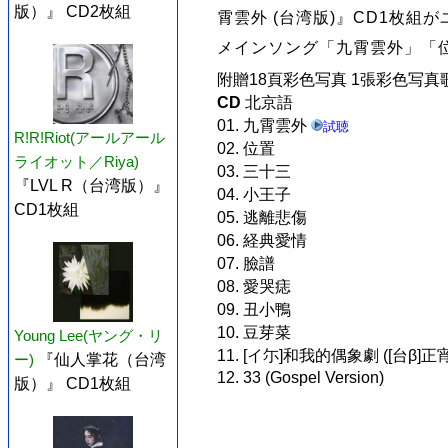
版）』 CD2枚組
霄雲外 (台湾版)』CD1枚
メインソング「九霄雲外」「
附贈18頁彩色写真 1張彩色写真
CD
北京語
01. 九霄雲外
試聴
R!R!Riot(アールアール
02. 位置
ライオット／Riya)
03. 三十三
『LVL R（台湾版）』
04. 小王子
CD1枚組
05. 逃離悲傷
06. 経典愛情
07. 臉譜
08. 愛哭痣
09. 丑小鴨
10. 豆芽菜
Young Lee(ヤング・リ
11. [イ尓]和我的偶象劇 ([台β]正
ー)
『仙人掌花（台湾
12. 33 (Gospel Version)
版）』 CD1枚組