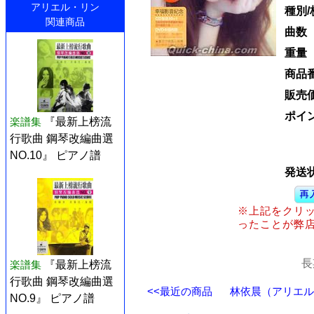
アリエル・リン
種別/
関連商品
曲数
重量
商品
販売
ポイ
楽譜集
『最新上榜流
行歌曲 鋼琴改編曲選
NO.10』 ピアノ譜
発送
※上記をクリ
ったことが弊
長
楽譜集
『最新上榜流
行歌曲 鋼琴改編曲選
<<最近の商品
林依晨（アリエル・
NO.9』 ピアノ譜