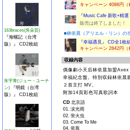
キャンペーン 4086円
『Music Cafe 新歌+精
販売は終了しました！
163braces(吳朵芸)
■林依晨（アリエル・リン）の
『海螺記（台湾
『幸福遇見』 CD全1枚
版）』 CD2枚組
キャンペーン 2842円
収録内容
偶像劇小天后林依晨加盟Avex
幸福紀念盤。特別収録林依晨
朱宇青(ジュー・ユーチ
２首主打 MV。
ン)
『明鏡（台湾
附加14頁彩色写真歌詞本
版）』 CD1枚組
CD
北京語
01. 涙光雨
02. 蛍火虫
03. Come To Me
04. 依靠