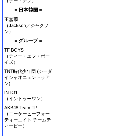
（チー・チン）
= 日本韓国 =
王嘉爾
（Jackson／ジャクソ
ン）
= グループ =
TF BOYS
（ティー・エフ・ボー
イズ）
TNT時代少年団 (シーダ
イシャオニェントゥア
ン)
INTO1
（イントゥーワン）
AKB48 Team TP
（エーケービーフォー
ティーエイト チームテ
ィーピー）