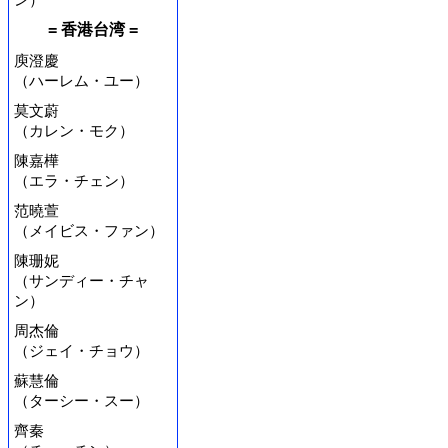
= 香港台湾 =
庾澄慶
（ハーレム・ユー）
莫文蔚
（カレン・モク）
陳嘉樺
（エラ・チェン）
范曉萱
（メイビス・ファン）
陳珊妮
（サンディー・チャ
ン）
周杰倫
（ジェイ・チョウ）
蘇慧倫
（ターシー・スー）
齊秦