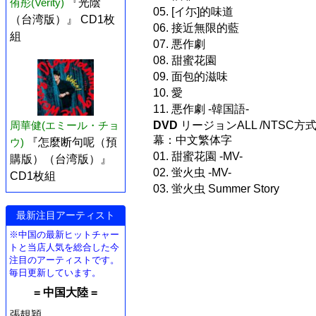
侑彤(Verity)
『光陰
05. [イ尓]的味道
（台湾版）』 CD1枚
06. 接近無限的藍
組
07. 悪作劇
08. 甜蜜花園
09. 面包的滋味
10. 愛
11. 悪作劇 -韓国語-
DVD
リージョンALL /NTSC方式 
周華健(エミール・チョ
幕：中文繁体字
ウ)
『怎麼断句呢（預
01. 甜蜜花園 -MV-
購版）（台湾版）』
02. 蛍火虫 -MV-
CD1枚組
03. 蛍火虫 Summer Story
最新注目アーティスト
※中国の最新ヒットチャー
トと当店人気を総合した今
注目のアーティストです。
毎日更新しています。
= 中国大陸 =
張靚穎