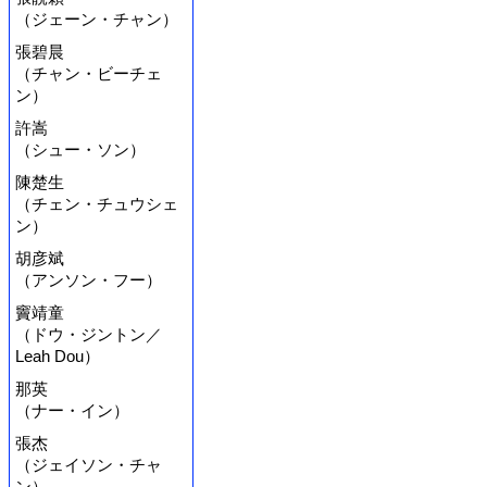
（ジェーン・チャン）
張碧晨
（チャン・ビーチェ
ン）
許嵩
（シュー・ソン）
陳楚生
（チェン・チュウシェ
ン）
胡彦斌
（アンソン・フー）
竇靖童
（ドウ・ジントン／
Leah Dou）
那英
（ナー・イン）
張杰
（ジェイソン・チャ
ン）