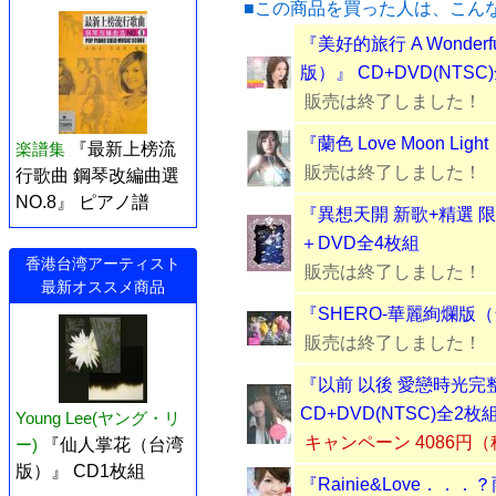
■この商品を買った人は、こん
『美好的旅行 A Wonder
版）』 CD+DVD(NTSC
販売は終了しました！
『蘭色 Love Moon Li
楽譜集
『最新上榜流
販売は終了しました！
行歌曲 鋼琴改編曲選
NO.8』 ピアノ譜
『異想天開 新歌+精選 
＋DVD全4枚組
香港台湾アーティスト
販売は終了しました！
最新オススメ商品
『SHERO-華麗絢爛版（台
販売は終了しました！
『以前 以後 愛戀時光完
CD+DVD(NTSC)全2枚
Young Lee(ヤング・リ
キャンペーン 4086円
ー)
『仙人掌花（台湾
版）』 CD1枚組
『Rainie&Love．．