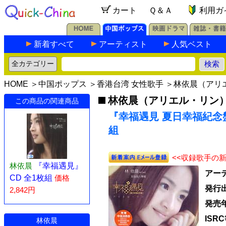
カート
Ｑ＆Ａ
利用ガ
新着すべて
アーティスト
人気ベスト
HOME
＞
中国ポップス
＞
香港台湾 女性歌手
＞
林依晨（アリ
林依晨（アリエル・リン
この商品の関連商品
『幸福遇見 夏日幸福紀念盤 (
組
<<収録歌手の
林依晨
『幸福遇見』
アー
CD 全1枚組
価格
発行
2,842円
発売
ISR
林依晨