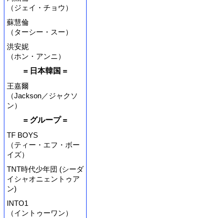
（ジェイ・チョウ）
蘇慧倫
（ターシー・スー）
洪安妮
（ホン・アンニ）
= 日本韓国 =
王嘉爾
（Jackson／ジャクソ
ン）
= グループ =
TF BOYS
（ティー・エフ・ボー
イズ）
TNT時代少年団 (シーダ
イシャオニェントゥア
ン)
INTO1
（イントゥーワン）