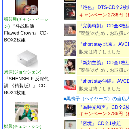
『絶色』 DTS-CD全2枚
キャンペーン 2786円
張芸興(チャン・イーシ
『完美時刻』 CD全3枚
ン)
『斗战胜佛
Flawed Crown』 CD-
”廃盤”のため，お取扱
BOX2枚組
『short stay 北京』 A
販売は終了しました！
『新如主義』 CD全1枚
”廃盤”のため，お取扱
周深(ジョウシェン)
『SHENSELF 反深代
『short stay沖縄』 AV
詞 《精装版》』 CD-
販売は終了しました！
BOX1枚組
■黒鴨子（ヘイヤーズ）の当店
『為時光和声』 CD全2
キャンペーン 2786円
『密境』 CD全1枚組
鄭興(チェン・シン)