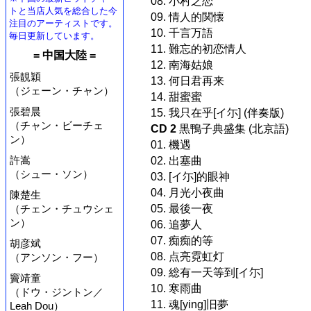
08. 小村之恋
トと当店人気を総合した今
09. 情人的関懐
注目のアーティストです。
10. 千言万語
毎日更新しています。
11. 難忘的初恋情人
= 中国大陸 =
12. 南海姑娘
張靚穎
13. 何日君再来
（ジェーン・チャン）
14. 甜蜜蜜
張碧晨
15. 我只在乎[イ尓] (伴奏版)
（チャン・ビーチェ
CD 2
黒鴨子典盛集 (北京語)
ン）
01. 機遇
許嵩
02. 出塞曲
（シュー・ソン）
03. [イ尓]的眼神
04. 月光小夜曲
陳楚生
05. 最後一夜
（チェン・チュウシェ
ン）
06. 追夢人
07. 痴痴的等
胡彦斌
08. 点亮霓虹灯
（アンソン・フー）
09. 総有一天等到[イ尓]
竇靖童
10. 寒雨曲
（ドウ・ジントン／
11. 魂[ying]旧夢
Leah Dou）