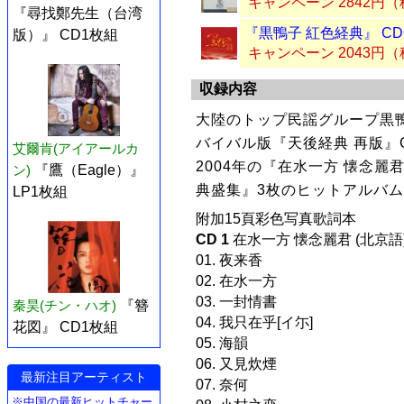
キャンペーン 2842円
『尋找鄭先生（台湾
『黒鴨子 紅色経典』 C
版）』 CD1枚組
キャンペーン 2043円
収録内容
大陸のトップ民謡グループ黒
バイバル版『天後経典 再版』
艾爾肯(アイアールカ
2004年の『在水一方 懐念麗
ン)
『鷹（Eagle）』
典盛集』3枚のヒットアルバム
LP1枚組
附加15頁彩色写真歌詞本
CD 1
在水一方 懐念麗君 (北京語
01. 夜来香
02. 在水一方
03. 一封情書
秦昊(チン・ハオ)
『簪
04. 我只在乎[イ尓]
花図』 CD1枚組
05. 海韻
06. 又見炊煙
最新注目アーティスト
07. 奈何
※中国の最新ヒットチャー