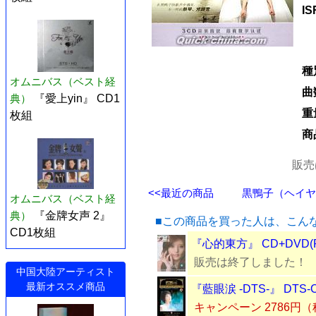
I
種
オムニバス（ベスト経
曲
典）
『愛上yin』 CD1
重
枚組
商
販売
<<最近の商品
黒鴨子（ヘイヤー
オムニバス（ベスト経
典）
『金牌女声 2』
■この商品を買った人は、こん
CD1枚組
『心的東方』 CD+DVD(
販売は終了しました！
中国大陸アーティスト
最新オススメ商品
『藍眼涙 -DTS-』 DTS
キャンペーン 2786円