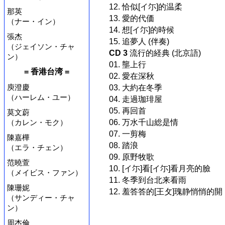
12. 恰似[イ尓]的温柔
那英
13. 愛的代価
（ナー・イン）
14. 想[イ尓]的時候
張杰
15. 追夢人 (伴奏)
（ジェイソン・チャ
CD 3
流行的経典 (北京語)
ン）
01. 壟上行
= 香港台湾 =
02. 愛在深秋
庾澄慶
03. 大約在冬季
（ハーレム・ユー）
04. 走過珈琲屋
05. 再回首
莫文蔚
06. 万水千山総是情
（カレン・モク）
07. 一剪梅
陳嘉樺
08. 踏浪
（エラ・チェン）
09. 原野牧歌
范曉萱
10. [イ尓]看[イ尓]看月亮的臉
（メイビス・ファン）
11. 冬季到台北来看雨
陳珊妮
12. 羞答答的[王攵]瑰静悄悄的開
（サンディー・チャ
ン）
周杰倫