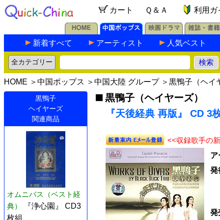
カート
Ｑ＆Ａ
利用ガ
新着すべて
アーティスト
人気ベスト
HOME
＞
中国ポップス
＞
中国大陸 グループ
＞
黒鴨子（ヘイ
黒鴨子（ヘイヤーズ）
黒鴨子
ヘイヤーズ
『天後経典 再版』 CD 3
関連商品
<<収録歌手の
ア
発
オムニバス（ベスト経
典）
『浄心園』 CD3
発
枚組