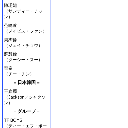
陳珊妮
（サンディー・チャ
ン）
范曉萱
（メイビス・ファン）
周杰倫
（ジェイ・チョウ）
蘇慧倫
（ターシー・スー）
齊秦
（チー・チン）
= 日本韓国 =
王嘉爾
（Jackson／ジャクソ
ン）
= グループ =
TF BOYS
（ティー・エフ・ボー