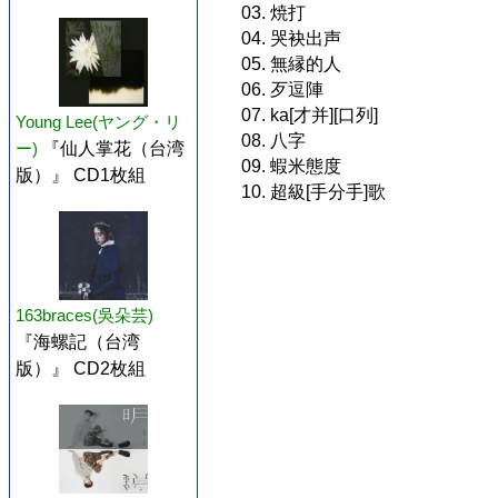
03. 焼打
04. 哭袂出声
05. 無縁的人
06. 歹逗陣
07. ka[才并][口列]
Young Lee(ヤング・リ
08. 八字
ー)
『仙人掌花（台湾
09. 蝦米態度
版）』 CD1枚組
10. 超級[手分手]歌
163braces(吳朵芸)
『海螺記（台湾
版）』 CD2枚組