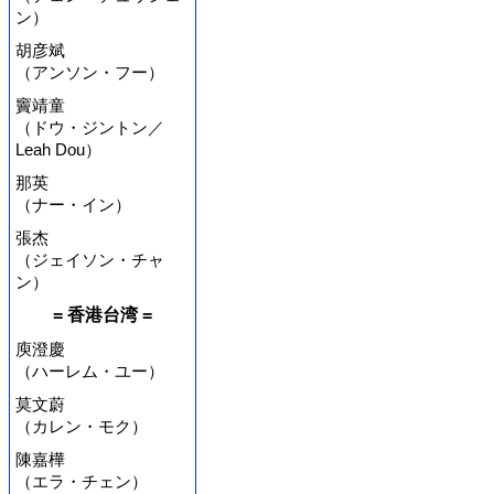
ン）
胡彦斌
（アンソン・フー）
竇靖童
（ドウ・ジントン／
Leah Dou）
那英
（ナー・イン）
張杰
（ジェイソン・チャ
ン）
= 香港台湾 =
庾澄慶
（ハーレム・ユー）
莫文蔚
（カレン・モク）
陳嘉樺
（エラ・チェン）