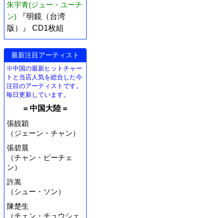
朱宇青(ジュー・ユーチ
ン)
『明鏡（台湾
版）』 CD1枚組
最新注目アーティスト
※中国の最新ヒットチャー
トと当店人気を総合した今
注目のアーティストです。
毎日更新しています。
= 中国大陸 =
張靚穎
（ジェーン・チャン）
張碧晨
（チャン・ビーチェ
ン）
許嵩
（シュー・ソン）
陳楚生
（チェン・チュウシェ