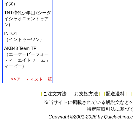
イズ）
TNT時代少年団 (シーダ
イシャオニェントゥア
ン)
INTO1
（イントゥーワン）
AKB48 Team TP
（エーケービーフォー
ティーエイト チームテ
ィーピー）
>>アーティスト一覧
[
ご注文方法
]
[
お支払方法
]
[
配送送料
]
[
※当サイトに掲載されている解説文など
特定商取引法に基づ
Copyright ©2001-2026 by Quick-china.c