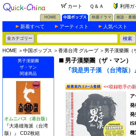
カート
Ｑ＆Ａ
利用ガ
新着すべて
アーティスト
人気ベスト
HOME
＞
中国ポップス
＞
香港台湾 グループ
＞
男子漢樂團（
男子漢樂團（ザ・マン）
男子漢樂團
ザ・マン
『我是男子漢 （台湾版）』
関連商品
<<収録歌手の
ア
発
発
オムニバス（港台版）
I
『大港雄海派（台湾
種
版）』 CD2枚組