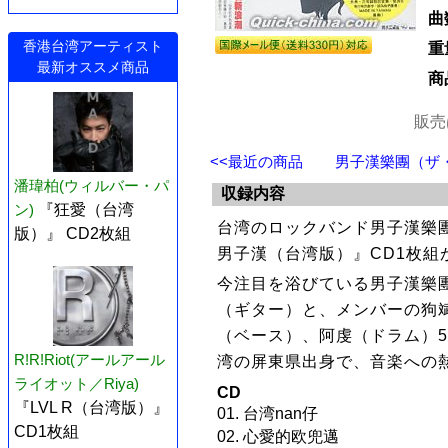
曲
香港台湾アーティスト
重
最新オススメ商品
商
販売
<<最近の商品
男子漢樂團（ザ・マ
潘瑋柏(ウィルバー・パ
収録内容
ン)
『狂愛（台湾
台湾のロックバンド男子漢樂
版）』 CD2枚組
男子漢（台湾版）』CD1枚組
今注目を浴びている男子漢樂
（ギター）と、メンバーの狗
（ベース）、阿虔（ドラム）
R!R!Riot(アールアール
湾の屏東県出身で、音楽への
ライオット／Riya)
CD
『LVL R（台湾版）』
01. 台湾nan仔
CD1枚組
02. 心愛的欧兜邁