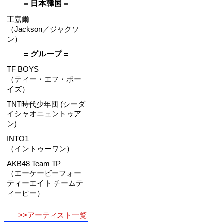
= 日本韓国 =
王嘉爾
（Jackson／ジャクソ
ン）
= グループ =
TF BOYS
（ティー・エフ・ボー
イズ）
TNT時代少年団 (シーダ
イシャオニェントゥア
ン)
INTO1
（イントゥーワン）
AKB48 Team TP
（エーケービーフォー
ティーエイト チームテ
ィーピー）
>>アーティスト一覧