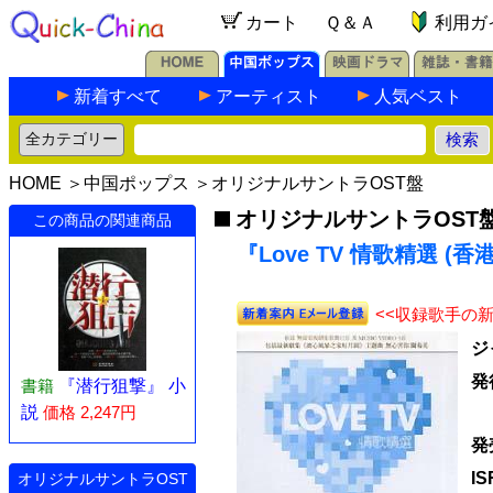
カート
Ｑ＆Ａ
利用ガ
新着すべて
アーティスト
人気ベスト
HOME
＞
中国ポップス
＞
オリジナルサントラOST盤
オリジナルサントラOST
この商品の関連商品
『Love TV 情歌精選 (香
<<収録歌手の
ジ
発
書籍
『潜行狙撃』 小
説
価格 2,247円
発
I
オリジナルサントラOST