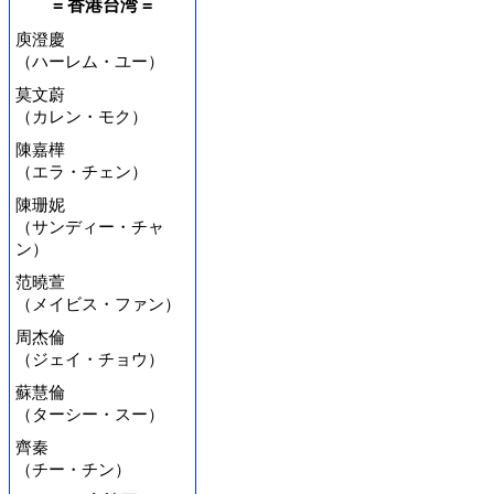
= 香港台湾 =
庾澄慶
（ハーレム・ユー）
莫文蔚
（カレン・モク）
陳嘉樺
（エラ・チェン）
陳珊妮
（サンディー・チャ
ン）
范曉萱
（メイビス・ファン）
周杰倫
（ジェイ・チョウ）
蘇慧倫
（ターシー・スー）
齊秦
（チー・チン）