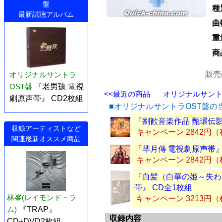
盤
種
最新試聴アルバム
曲
重
商
販売
オリジナルサントラ
OST盤
『老男孩 電視
<<最近の商品
オリジナルサントラ
劇原声帯』 CD2枚組
■オリジナルサントラOST盤の
『劉歓音楽作品 甄環伝影視
収録アーティストなど
キャンペーン 2842円
関連最新オススメ商品
『芈月傳 電視劇原声帯』
キャンペーン 2842円
『白髪（白華の姫～失わ
帯』 CD全1枚組
林峯(レイモンド・ラ
キャンペーン 3213円
ム)
『TRAP』
収録内容
CD+DVD2枚組