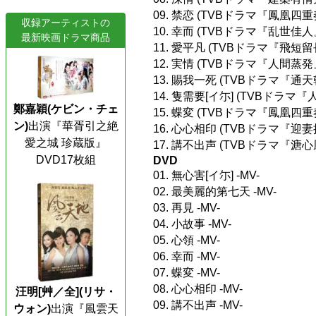
09. 禁恋 (TVBドラマ『鳳凰
収録アーティストの
10. 幸而 (TVBドラマ『乱世佳
最新映画ドラマ商品
11. 愛平凡 (TVBドラマ『飛
12. 実情 (TVBドラマ『人間蒸
13. 賜我一死 (TVBドラマ『通
14. 隻需要[イ尓] (TVBドラ
鄭嘉穎(ケビン・チェ
15. 蝶変 (TVBドラマ『鳳凰四
ン)
出演『華胥引之絶
16. 心心相印 (TVBドラマ『迎
愛之城 珍蔵版』
17. 講不出声 (TVBドラマ『溏
DVD17枚組
DVD
01. 無心害[イ尓] -MV-
02. 最美麗的第七天 -MV-
03. 再見 -MV-
04. 小故事 -MV-
05. 心領 -MV-
06. 幸而 -MV-
07. 蝶変 -MV-
08. 心心相印 -MV-
汪明[艸／全](リサ・
09. 講不出声 -MV-
ウォン)
出演『風雲天