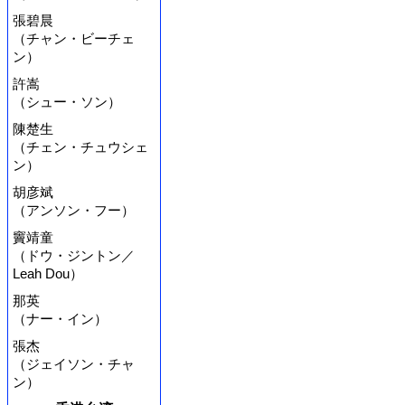
張碧晨
（チャン・ビーチェ
ン）
許嵩
（シュー・ソン）
陳楚生
（チェン・チュウシェ
ン）
胡彦斌
（アンソン・フー）
竇靖童
（ドウ・ジントン／
Leah Dou）
那英
（ナー・イン）
張杰
（ジェイソン・チャ
ン）