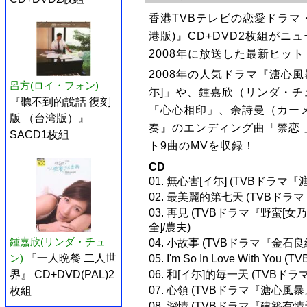
香港TVBテレビの恋愛ドラマ・テ
港版)』CD+DVD2枚組がニ
2008年に放送した最新ヒッ
2008年の人気ドラマ『溏心
呂方(ロイ・フォン)
尓]」や、鍾嘉欣（リンダ・
『聽不到的說話 復刻
「心心相印」、余詩曼（カー
版 （台湾版）』
奏』のエンディング曲「禁恋 
SACD1枚組
ト9曲のMVを収録！
CD
01. 無心害[イ尓] (TVBドラ
02. 最美麗的第七天 (TVBド
03. 再見 (TVBドラマ『野蛮[女
全]/農夫)
鍾嘉欣(リンダ・チュ
04. 小故事 (TVBドラマ『金石
ン)
『一人晩餐 二人世
05. I'm So In Love With
06. 和[イ尓]的毎一天 (TVBド
界』 CD+DVD(PAL)2
07. 心領 (TVBドラマ『溏心風
枚組
08. 深情 (TVBドラマ『建築有