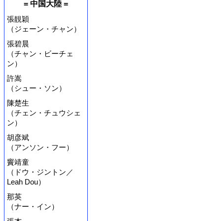
= 中国大陸 =
張靚穎
（ジェーン・チャン）
張碧晨
（チャン・ビーチェ
ン）
許嵩
（シュー・ソン）
陳楚生
（チェン・チュウシェ
ン）
胡彦斌
（アンソン・フー）
竇靖童
（ドウ・ジントン／
Leah Dou）
那英
（ナー・イン）