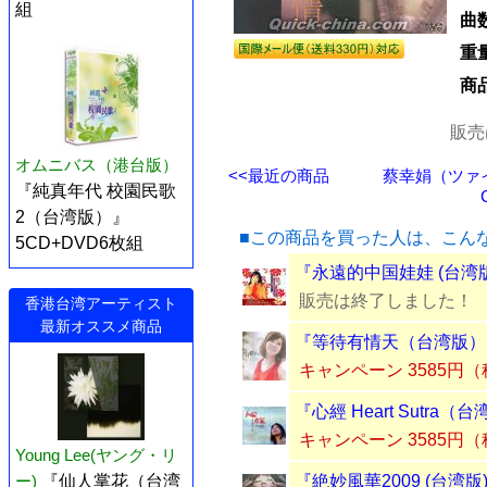
組
曲
重
商
販売
オムニバス（港台版）
<<最近の商品
蔡幸娟（ツァ
『純真年代 校園民歌
2（台湾版）』
■この商品を買った人は、こん
5CD+DVD6枚組
『永遠的中国娃娃 (台湾版
販売は終了しました！
香港台湾アーティスト
最新オススメ商品
『等待有情天（台湾版）』
キャンペーン 3585円
『心經 Heart Sutra
キャンペーン 3585円
Young Lee(ヤング・リ
ー)
『仙人掌花（台湾
『絶妙風華2009 (台湾版