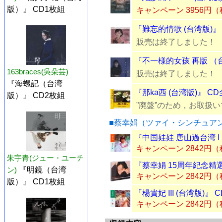
版）』 CD1枚組
キャンペーン 3956円
『難忘的情歌 (台湾版)』
販売は終了しました！
『不一様的女孩 再版 （
163braces(吳朵芸)
販売は終了しました！
『海螺記（台湾
『那ka西 (台湾版)』 C
版）』 CD2枚組
”廃盤”のため，お取扱
■蔡幸娟（ツァイ・シンチュア
『中国娃娃 唐山過台湾 I 
キャンペーン 2842円
朱宇青(ジュー・ユーチ
『蔡幸娟 15周年紀念精
ン)
『明鏡（台湾
キャンペーン 2842円
版）』 CD1枚組
『楊貴妃 III (台湾版)』 
キャンペーン 2842円