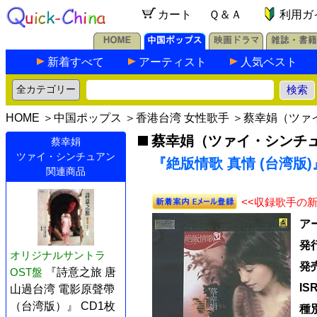
カート
Ｑ＆Ａ
利用ガ
新着すべて
アーティスト
人気ベスト
HOME
＞
中国ポップス
＞
香港台湾 女性歌手
＞
蔡幸娟（ツァ
蔡幸娟（ツァイ・シンチ
蔡幸娟
ツァイ・シンチュアン
『絶版情歌 真情 (台湾版)』
関連商品
<<収録歌手の
ア
発
オリジナルサントラ
発
OST盤
『詩意之旅 唐
IS
山過台湾 電影原聲帶
（台湾版）』 CD1枚
種