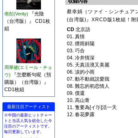
収録内容
蔡幸娟（ツァイ・シンチュアン
侑彤(Verity)
『光陰
(台湾版)』XRCD版1枚組！
（台湾版）』 CD1枚
組
CD
北京語
01. 真情
02. 煙雨斜陽
03. 巧合
04. 冷井情深
05. 天真活溌又美麗
周華健(エミール・チョ
06. 涙的小雨
ウ)
『怎麼断句呢（預
07. 動不動就説愛我
購版）（台湾版）』
08. 難忘的初恋情人
CD1枚組
09. 償還
10. 高山青
最新注目アーティスト
11. 隻要為[イ尓]活一天
12. 春花夢露
※中国の最新ヒットチャー
トと当店人気を総合した今
注目のアーティストです。
毎日更新しています。