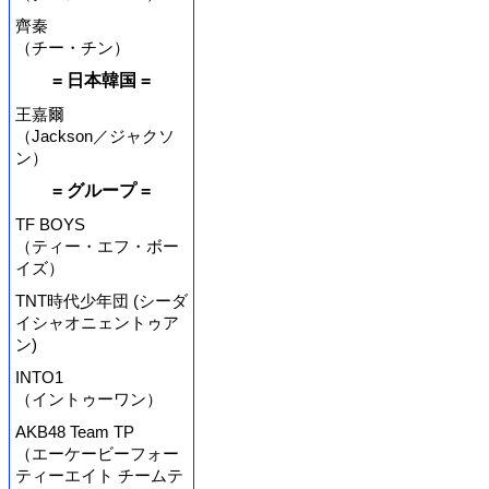
齊秦
（チー・チン）
= 日本韓国 =
王嘉爾
（Jackson／ジャクソ
ン）
= グループ =
TF BOYS
（ティー・エフ・ボー
イズ）
TNT時代少年団 (シーダ
イシャオニェントゥア
ン)
INTO1
（イントゥーワン）
AKB48 Team TP
（エーケービーフォー
ティーエイト チームテ