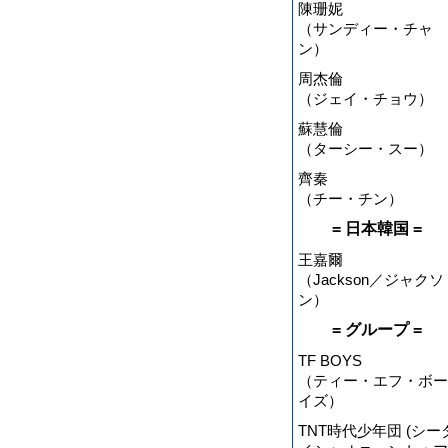
陳珊妮
（サンディー・チャ
ン）
周杰倫
（ジェイ・チョウ）
蘇慧倫
（ターシー・スー）
齊秦
（チー・チン）
= 日本韓国 =
王嘉爾
（Jackson／ジャクソ
ン）
= グループ =
TF BOYS
（ティー・エフ・ボー
イズ）
TNT時代少年団 (シー