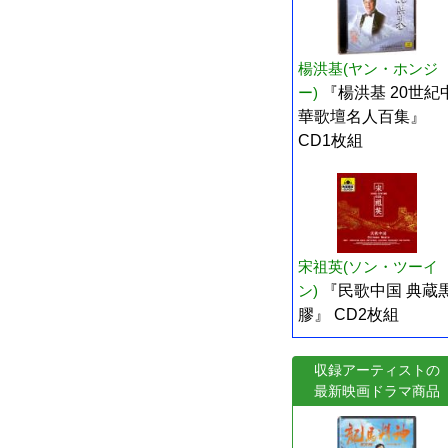
楊洪基(ヤン・ホンジ
ー)
『楊洪基 20世紀
華歌壇名人百集』
CD1枚組
宋祖英(ソン・ツーイ
ン)
『民歌中国 典蔵
膠』 CD2枚組
収録アーティストの
最新映画ドラマ商品