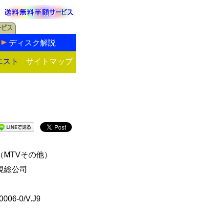
ディスク解説
エスト
サイトマップ
（MTVその他）
視総公司
0006-0/V.J9