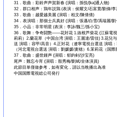
31．歌曲：彩鈴声声賀新春 (演唱：孫悦/[ka]通人物)
32．群口相声：鶏年説鶏 (表演：侯耀文/石富寛/劉偉/李
33．歌曲：越愛越美麗 (演唱：柏文/陳倩倩)
34．表演唱：那個士兵真好 (演唱：張邁/白雪/馮瑞麗/劉
35．小品：非常明星 (表演：李詠/魏三/孫小宝)
36．歌舞：争奇闘艶――花対花 1.抜根芦柴花 (江蘇電
莉莉）2.蘭花草（中国台湾 演唱：王麗達/雷佳) 3.花
送 演唱：容甲/高音）4.正対花（遼寧電視台選送 演唱：
（河北電視台選送 演唱：劉媛媛/麦穂）6.茉莉花（国際
37．歌曲：盛世鍾声 (演唱：郁鈞剣/沙宝亮)
尾声：難忘今宵 (演唱：殷秀梅/劉斌/全体演員)
此節目単僅做参考，如有変化，請以当晩播出為准
中国国際電視総公司発行