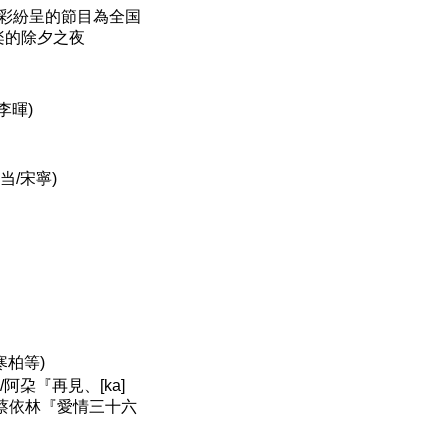
精彩紛呈的節目為全国
楽的除夕之夜
李暉)
当/宋寧)
寒柏等)
阿朶『再見、[ka]
/蔡依林『愛情三十六