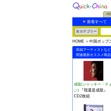
新着すべて
HOME
＞
中国ポップ
収録アーティストなど
関連最新オススメ商品
成龍(ジャッキー・チ
ン)
『我還是成龍』
CD2枚組