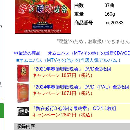
曲数
37曲
重量
160g
商品番号
mc20383
中
”廃盤”のため，お取扱いできませ
<<最近の商品
オムニバス（MTVその他）の最新CD/VCD
■オムニバス（MTVその他）の当店人気アルバム！
『2021年春節聯歓晩会』 DVD全2枚組
キャンペーン 1857円（税込）
黒
『2024年春節聯歓晩会』 DVD（PAL）全2枚組
キャンペーン 1671円（税込）
『勢在必行3 心時代 最終章』 CD全1枚組
キャンペーン 2842円（税込）
収録内容