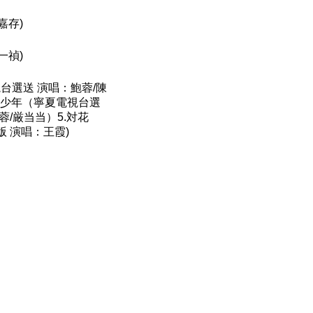
嘉存)
一禎)
視台選送 演唱：鮑蓉/陳
兒与少年（寧夏電視台選
蓉/厳当当）5.対花
版 演唱：王霞)