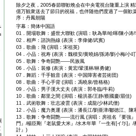
除夕之夜，2005春節聯歓晩会在中央電視台隆重上演 
億万観衆送去了節日的祝福，也伴随他們度過了一個歓
序：丹鳳朝陽
字幕：簡体中国語
チ
01．開場歌舞：盛世大聯歓 (演唱：耿為華/哈暉/陳小涛/
神
02．相声：諮詢熱線 (表演：李偉健/武賓)
03．歌曲：飛 (演唱：宋祖英)
1
04．小品：祝寿 (表演：魏積安/黄曉娟/孫涛/劉小梅/小叮
05．歌舞：争奇闘艶――民族風
06．小品：装修 (表演：黄宏/鞏漢林/林勇健)
07．舞蹈：千手観音 (表演：中国障害者芸術団)
08．歌曲：手心手背 (演唱：馮曉泉/曾格格)
09．小品：男子漢大丈夫 (表演：郭冬臨/牛莉)
10．歌曲：鄰里之間 (演唱：楊洪基/王静/蔡國慶/眉佳)
11．武術歌舞：壮志凌雲 (表演：成龍/少林武僧)
12．小品：魔力奥運 (表演：潘長江/劉亜津/鄒徳江、陳
13．歌舞：争奇闘艶――流行風 (演唱：房祖名『要強』/
演
門』/楊臣剛『老鼠愛大米』/水木年華『一生有[イ尓]』
黄
計』)
組