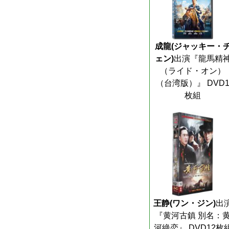
成龍(ジャッキー・
ェン)
出演『龍馬精
（ライド・オン）
（台湾版）』 DVD
枚組
王静(ワン・ジン)
出
『黄河古鎮 別名：
河絶恋』 DVD12枚