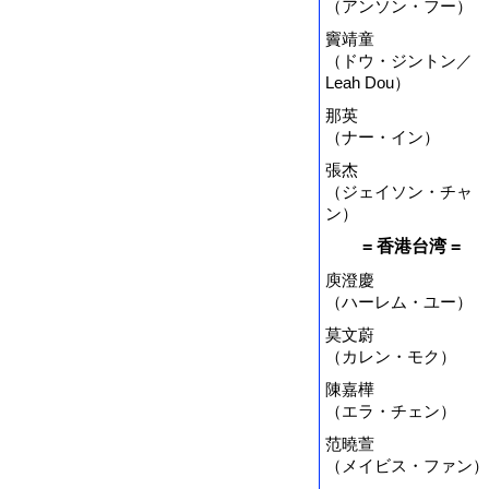
（アンソン・フー）
竇靖童
（ドウ・ジントン／
Leah Dou）
那英
（ナー・イン）
張杰
（ジェイソン・チャ
ン）
= 香港台湾 =
庾澄慶
（ハーレム・ユー）
莫文蔚
（カレン・モク）
陳嘉樺
（エラ・チェン）
范曉萱
（メイビス・ファン）