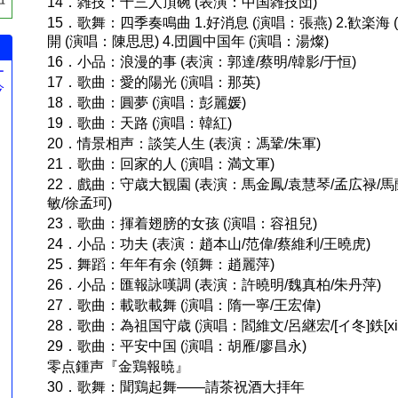
14．雑技：十三人頂碗 (表演：中国雑技団)
15．歌舞：四季奏鳴曲 1.好消息 (演唱：張燕) 2.歓楽海 
開 (演唱：陳思思) 4.団圓中国年 (演唱：湯燦)
16．小品：浪漫的事 (表演：郭達/蔡明/韓影/于恒)
ー
17．歌曲：愛的陽光 (演唱：那英)
今
18．歌曲：圓夢 (演唱：彭麗媛)
。
19．歌曲：天路 (演唱：韓紅)
20．情景相声：談笑人生 (表演：馮鞏/朱軍)
21．歌曲：回家的人 (演唱：満文軍)
22．戲曲：守歳大観園 (表演：馬金鳳/袁慧琴/孟広禄/馬
敏/徐孟珂)
23．歌曲：揮着翅膀的女孩 (演唱：容祖兒)
24．小品：功夫 (表演：趙本山/范偉/蔡維利/王曉虎)
25．舞蹈：年年有余 (領舞：趙麗萍)
26．小品：匯報詠嘆調 (表演：許曉明/魏真柏/朱丹萍)
27．歌曲：載歌載舞 (演唱：隋一寧/王宏偉)
28．歌曲：為祖国守歳 (演唱：閻維文/呂継宏/[イ冬]鉄[xin
29．歌曲：平安中国 (演唱：胡雁/廖昌永)
零点鍾声『金鶏報暁』
30．歌舞：聞鶏起舞――請茶祝酒大拝年