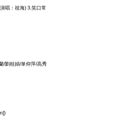
(演唱：祖海) 3.笑口常
蘭/劉桂娟/単仰萍/高秀
])