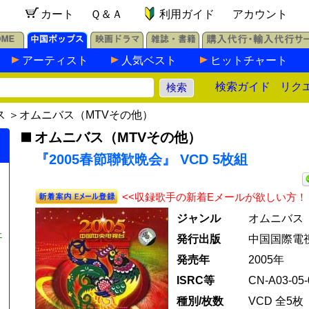
カート
Ｑ＆Ａ
利用ガイド
アカウント
アーティスト
人気ベスト
ヒットチャート
検索ガイド
リク
ス
＞
オムニバス（MTVその他）
オムニバス（MTVその他）
『2005春節聯歓晩会』 VCD 5枚組
<<収録歌手の新着Eメールが欲しい方！
ジャンル
オムニバス
ェ
発行出版
中国国際電
発売年
2005年
ISRC等
CN-A03-05-
種別/枚数
VCD 全5枚