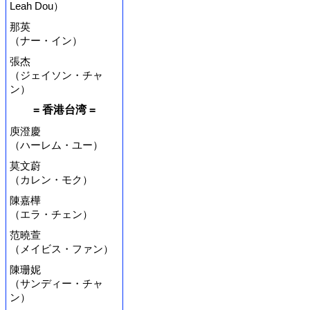
Leah Dou）
那英
（ナー・イン）
張杰
（ジェイソン・チャ
ン）
= 香港台湾 =
庾澄慶
（ハーレム・ユー）
莫文蔚
（カレン・モク）
陳嘉樺
（エラ・チェン）
范曉萱
（メイビス・ファン）
陳珊妮
（サンディー・チャ
ン）