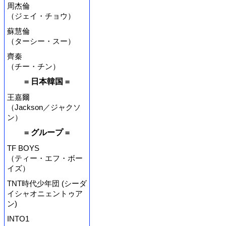
周杰倫
（ジェイ・チョウ）
蘇慧倫
（ターシー・スー）
齊秦
（チー・チン）
= 日本韓国 =
王嘉爾
（Jackson／ジャクソ
ン）
= グループ =
TF BOYS
（ティー・エフ・ボー
イズ）
TNT時代少年団 (シーダ
イシャオニェントゥア
ン)
INTO1