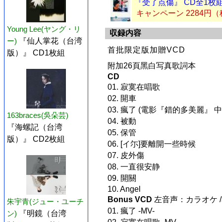
『受了点傷』 CD全1枚
キャンペーン 2284円
Young Lee(ヤング・リ
収録内容
ー)
『仙人掌花（台湾
首批限定版加贈VCD
版）』 CD1枚組
附加26頁黑白写真歌詞本
CD
01. 寂寞在唱歌
02. 開車
03. 瘋了 (電影『錯的多美麗』 
163braces(吳朵芸)
04. 被動
『海螺記（台湾
05. 保管
版）』 CD2枚組
06. [イ尓]要離開一些時候
07. 皮外傷
08. 一直很安静
09. 開關
10. Angel
Bonus VCD
左音声：カラオケ 
朱宇青(ジュー・ユーチ
01. 瘋了 -MV-
ン)
『明鏡（台湾