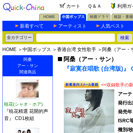
カート
Ｑ＆Ａ
利用ガ
新着すべて
アーティスト
人気ベスト
HOME
＞
中国ポップス
＞
香港台湾 女性歌手
＞
阿桑（アー・
阿桑（アー・サン）
阿桑
アー・サン
『寂寞在唱歌 (台湾版)』 C
関連商品
<<収録歌手の
アーテ
発行出
暁花(シャオ・ホア)
『暁花精選 花開的声
発売年
音』 CD1枚組
ISRC
種別/