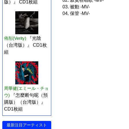
02. 寂寞在唱歌 -MV-
版）』 CD1枚組
03. 被動 -MV-
04. 保管 -MV-
侑彤(Verity)
『光陰
（台湾版）』 CD1枚
組
周華健(エミール・チョ
ウ)
『怎麼断句呢（預
購版）（台湾版）』
CD1枚組
最新注目アーティスト