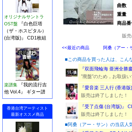
曲数
重量
オリジナルサントラ
商品番
OST盤
『白色巨塔
（ザ・ホスピタル）
販売
(台湾版)』 CD1枚組
<<最近の商品
阿桑（アー・サン
■この商品を買った人は、こん
『双面飛輪海 亜洲全勝慶功
”廃盤”のため，お取扱
楽譜集
『我的流行吉
『愛音楽 三人行 (香港版)』
他 Vol.4』 ギター譜
販売は終了しました！
『受了点傷 (台湾版)』 C
香港台湾アーティスト
販売は終了しました！
最新オススメ商品
■阿桑（アー・サン）の当店人