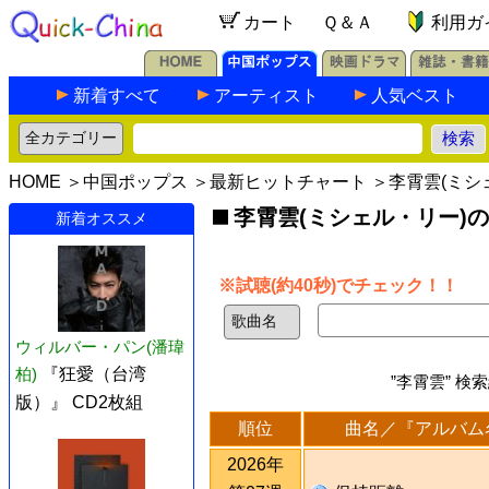
カート
Ｑ＆Ａ
利用ガ
新着すべて
アーティスト
人気ベスト
HOME
＞
中国ポップス
＞
最新ヒットチャート
＞李霄雲(ミシ
李霄雲(ミシェル・リー)
新着オススメ
※試聴(約40秒)でチェック！！
ウィルバー・パン(潘瑋
柏)
『狂愛（台湾
”李霄雲” 検
版）』 CD2枚組
順位
曲名／『アルバム
2026年