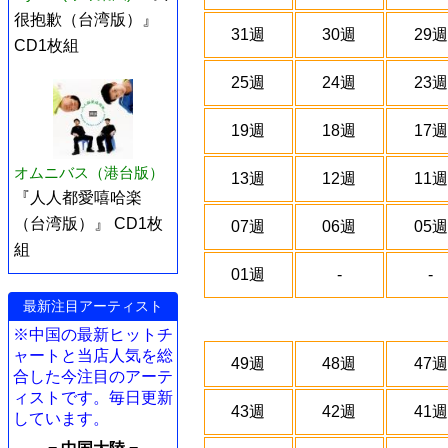
很抱歉（台湾版）』
31週
30週
29週
CD1枚組
25週
24週
23週
19週
18週
17週
オムニバス（港台版）
13週
12週
11週
『人人都愛嘻哈楽
（台湾版）』 CD1枚
07週
06週
05週
組
01週
-
-
最新注目アーティスト
※中国の最新ヒットチ
ャートと当店人気を総
49週
48週
47週
合した今注目のアーテ
ィストです。毎日更新
43週
42週
41週
しています。