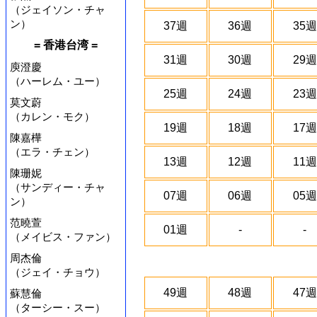
（ジェイソン・チャ
ン）
37週
36週
35週
= 香港台湾 =
31週
30週
29週
庾澄慶
（ハーレム・ユー）
25週
24週
23週
莫文蔚
（カレン・モク）
19週
18週
17週
陳嘉樺
（エラ・チェン）
13週
12週
11週
陳珊妮
（サンディー・チャ
07週
06週
05週
ン）
范曉萱
01週
-
-
（メイビス・ファン）
周杰倫
（ジェイ・チョウ）
49週
48週
47週
蘇慧倫
（ターシー・スー）