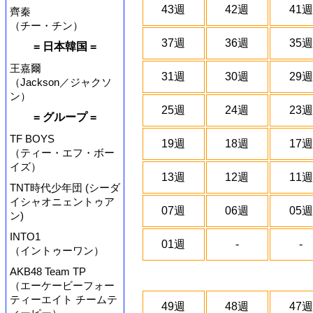
43週
42週
41週
齊秦
（チー・チン）
37週
36週
35週
= 日本韓国 =
王嘉爾
31週
30週
29週
（Jackson／ジャクソ
ン）
25週
24週
23週
= グループ =
TF BOYS
19週
18週
17週
（ティー・エフ・ボー
イズ）
13週
12週
11週
TNT時代少年団 (シーダ
イシャオニェントゥア
07週
06週
05週
ン)
INTO1
01週
-
-
（イントゥーワン）
AKB48 Team TP
（エーケービーフォー
ティーエイト チームテ
49週
48週
47週