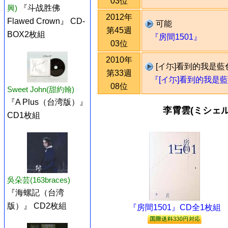
03位
興)
『斗战胜佛
2012年
Flawed Crown』 CD-
可能
第45週
BOX2枚組
『房間1501』
03位
2010年
[イ尓]看到的我是藍
第33週
『[イ尓]看到的我是
08位
Sweet John(甜約翰)
『A Plus（台湾版）』
李霄雲(ミシェ
CD1枚組
吳朵芸(163braces)
『海螺記（台湾
版）』 CD2枚組
『房間1501』CD全1枚組