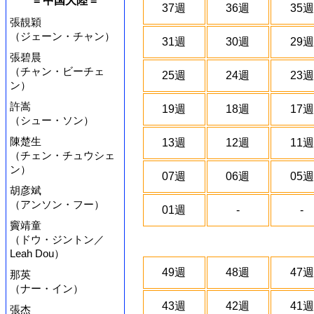
= 中国大陸 =
37週
36週
35週
張靚穎
（ジェーン・チャン）
31週
30週
29週
張碧晨
（チャン・ビーチェ
25週
24週
23週
ン）
許嵩
19週
18週
17週
（シュー・ソン）
陳楚生
13週
12週
11週
（チェン・チュウシェ
ン）
07週
06週
05週
胡彦斌
（アンソン・フー）
01週
-
-
竇靖童
（ドウ・ジントン／
Leah Dou）
49週
48週
47週
那英
（ナー・イン）
43週
42週
41週
張杰