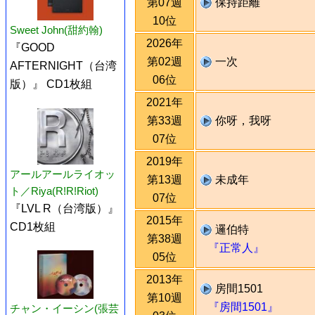
第07週
保持距離
10位
Sweet John(甜約翰)
2026年
『GOOD
第02週
一次
AFTERNIGHT（台湾
06位
版）』 CD1枚組
2021年
第33週
你呀，我呀
07位
2019年
アールアールライオッ
第13週
未成年
ト／Riya(R!R!Riot)
07位
『LVL R（台湾版）』
2015年
CD1枚組
邏伯特
第38週
『正常人』
05位
2013年
房間1501
第10週
『房間1501』
チャン・イーシン(張芸