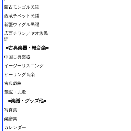
蒙古モンゴル民謡
西蔵チベット民謡
新疆ウィグル民謡
広西チワン／ヤオ族民
謡
=古典楽器・軽音楽=
中国古典楽器
イージーリスニング
ヒーリング音楽
古典戯曲
童謡・儿歌
=楽譜・グッズ他=
写真集
楽譜集
カレンダー