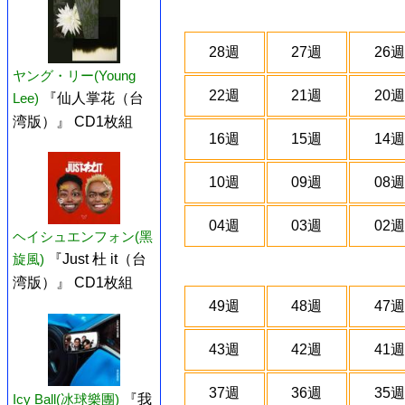
28週
27週
26週
ヤング・リー(Young
22週
21週
20週
Lee)
『仙人掌花（台
湾版）』 CD1枚組
16週
15週
14週
10週
09週
08週
04週
03週
02週
ヘイシュエンフォン(黑
旋風)
『Just 杜 it（台
湾版）』 CD1枚組
49週
48週
47週
43週
42週
41週
37週
36週
35週
Icy Ball(冰球樂團)
『我