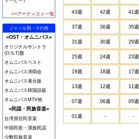
ィーピー）
43週
42週
41週
>>アーティスト一覧
37週
36週
35週
ジャンル別・その他
=OST・オムニバス=
31週
30週
29週
オリジナルサントラ
(O.S.T)盤
25週
24週
23週
オムニバスベスト
オムニバス演唱会
19週
18週
17週
オムニバス港台版
13週
12週
11週
オムニバス韓国語版
オムニバスMTV他
07週
06週
05週
=民謡・民族音楽=
01週
-
-
台湾原住民音楽
中国民歌・漢族民謡
少数民族音楽