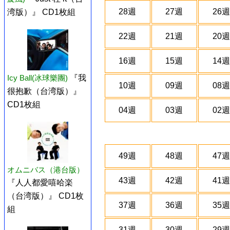
28週
27週
26週
湾版）』 CD1枚組
22週
21週
20週
16週
15週
14週
Icy Ball(冰球樂團)
『我
10週
09週
08週
很抱歉（台湾版）』
CD1枚組
04週
03週
02週
49週
48週
47週
オムニバス（港台版）
43週
42週
41週
『人人都愛嘻哈楽
（台湾版）』 CD1枚
37週
36週
35週
組
31週
30週
29週