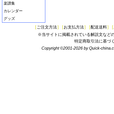
楽譜集
カレンダー
グッズ
[
ご注文方法
]
[
お支払方法
]
[
配送送料
]
[
※当サイトに掲載されている解説文など
特定商取引法に基づ
Copyright ©2001-2026 by Quick-china.c