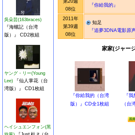
第20週
『你給我的』
08位
2011年
吳朵芸(163braces)
知足
第39週
『海螺記（台湾
『追夢3DNA電影原
08位
版）』 CD2枚組
家家(ジャー
ヤング・リー(Young
Lee)
『仙人掌花（台
湾版）』 CD1枚組
『你給我的（台湾
『我
版）』CD全1枚組
（台湾
ヘイシュエンフォン(黑
旋風)
『Just 杜 it（台