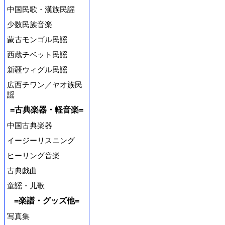
中国民歌・漢族民謡
少数民族音楽
蒙古モンゴル民謡
西蔵チベット民謡
新疆ウィグル民謡
広西チワン／ヤオ族民
謡
=古典楽器・軽音楽=
中国古典楽器
イージーリスニング
ヒーリング音楽
古典戯曲
童謡・儿歌
=楽譜・グッズ他=
写真集