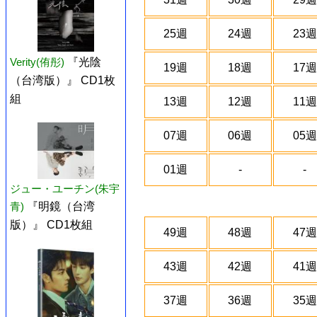
25週
24週
23週
Verity(侑彤)
『光陰
19週
18週
17週
（台湾版）』 CD1枚
組
13週
12週
11週
07週
06週
05週
01週
-
-
ジュー・ユーチン(朱宇
青)
『明鏡（台湾
版）』 CD1枚組
49週
48週
47週
43週
42週
41週
37週
36週
35週