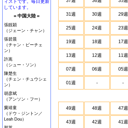
37週
36週
35週
ィストです。毎日更新
しています。
31週
30週
29週
= 中国大陸 =
張靚穎
25週
24週
23週
（ジェーン・チャン）
張碧晨
19週
18週
17週
（チャン・ビーチェ
ン）
13週
12週
11週
許嵩
（シュー・ソン）
07週
06週
05週
陳楚生
（チェン・チュウシェ
01週
-
-
ン）
胡彦斌
（アンソン・フー）
竇靖童
49週
48週
47週
（ドウ・ジントン／
Leah Dou）
43週
42週
41週
那英