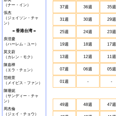
（ナー・イン）
37週
36週
35週
張杰
（ジェイソン・チャ
31週
30週
29週
ン）
= 香港台湾 =
25週
24週
23週
庾澄慶
（ハーレム・ユー）
19週
18週
17週
莫文蔚
13週
12週
11週
（カレン・モク）
陳嘉樺
07週
06週
05週
（エラ・チェン）
范曉萱
01週
-
-
（メイビス・ファン）
陳珊妮
（サンディー・チャ
ン）
49週
48週
47週
周杰倫
（ジェイ・チョウ）