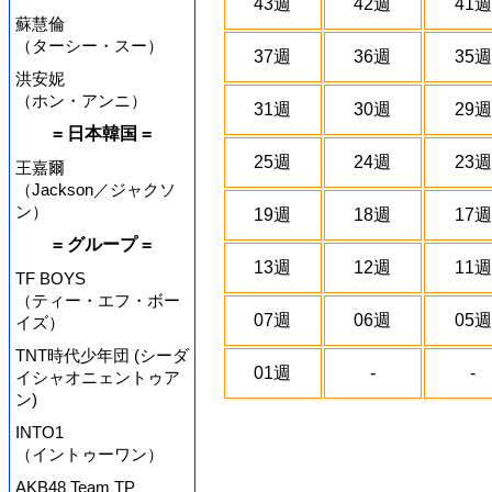
43週
42週
41週
蘇慧倫
（ターシー・スー）
37週
36週
35週
洪安妮
（ホン・アンニ）
31週
30週
29週
= 日本韓国 =
25週
24週
23週
王嘉爾
（Jackson／ジャクソ
ン）
19週
18週
17週
= グループ =
13週
12週
11週
TF BOYS
（ティー・エフ・ボー
07週
06週
05週
イズ）
TNT時代少年団 (シーダ
01週
-
-
イシャオニェントゥア
ン)
INTO1
（イントゥーワン）
AKB48 Team TP