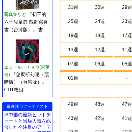
31週
30週
29週
写真集など
『初三的
25週
24週
23週
六一兒童節 戲劇寫真
書（台湾版）』 書
19週
18週
17週
13週
12週
11週
07週
06週
05週
エミール・チョウ(周華
健)
『怎麼断句呢（預
01週
-
-
購版）（台湾版）』
CD1枚組
49週
48週
47週
最新注目アーティスト
※中国の最新ヒットチ
43週
42週
41週
ャートと当店人気を総
合した今注目のアーテ