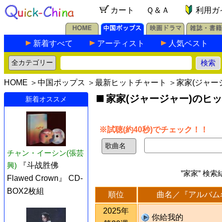
カート
Ｑ＆Ａ
利用ガ
新着すべて
アーティスト
人気ベスト
HOME
＞
中国ポップス
＞
最新ヒットチャート
＞家家(ジャー
家家(ジャージャー)のヒ
新着オススメ
※試聴(約40秒)でチェック！！
チャン・イーシン(張芸
興)
『斗战胜佛
”家家” 検
Flawed Crown』 CD-
BOX2枚組
順位
曲名／『アルバム
2025年
你給我的