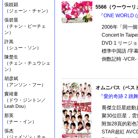
張靚穎
5566（ウーウー
（ジェーン・チャン）
『ONE WORLD 
張碧晨
（チャン・ビーチェ
2006年「同一
ン）
Concert In 
許嵩
DVD 1 リージョ
（シュー・ソン）
標準中国語 /字幕：
陳楚生
倒数記時 -VCR- 03
（チェン・チュウシェ
ン）
胡彦斌
（アンソン・フー）
オムニバス（ベス
竇靖童
『愛的奇跡 2 跳舞
（ドウ・ジントン／
Leah Dou）
喬傑立巨星総動員
那英
聚30位巨星，
（ナー・イン）
附加28頁的彩色写
張杰
STAR超紅 AVCD
（ジェイソン・チャ