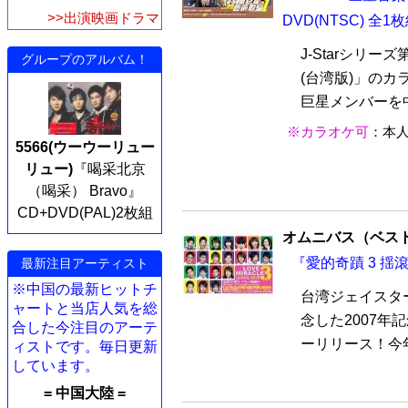
>>出演映画ドラマ
DVD(NTSC) 全1
J-Starシリー
グループのアルバム！
(台湾版)」のカラ
巨星メンバーを中
※カラオケ可
：本
5566(ウーウーリュー
リュー)
『喝采北京
（喝采） Bravo』
CD+DVD(PAL)2枚組
オムニバス（ベス
『愛的奇蹟 3 揺滾
最新注目アーティスト
※中国の最新ヒットチ
台湾ジェイスター
ャートと当店人気を総
念した2007年
合した今注目のアーテ
ーリリース！今年
ィストです。毎日更新
しています。
= 中国大陸 =