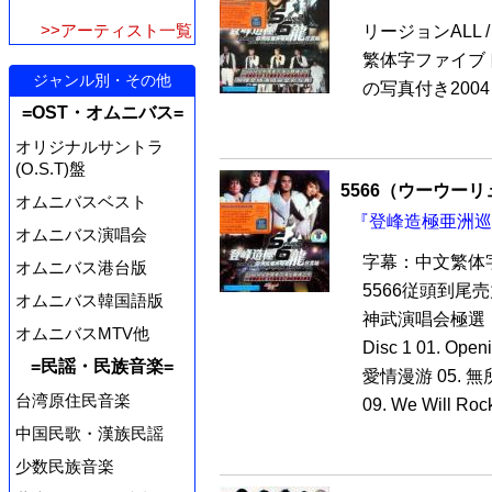
>>アーティスト一覧
リージョンALL / 
繁体字ファイブ
ジャンル別・その他
の写真付き2004 LI
=OST・オムニバス=
オリジナルサントラ
(O.S.T)盤
5566（ウーウー
オムニバスベスト
『登峰造極亜洲巡
オムニバス演唱会
字幕：中文繁体字200
オムニバス港台版
5566従頭到尾
オムニバス韓国語版
神武演唱会極選
オムニバスMTV他
Disc 1 01. O
=民謡・民族音楽=
愛情漫游 05. 無所謂
台湾原住民音楽
09. We Will Roc
中国民歌・漢族民謡
少数民族音楽