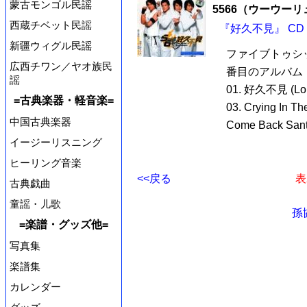
蒙古モンゴル民謡
5566（ウーウー
西蔵チベット民謡
『好久不見』 CD
新疆ウィグル民謡
ファイブトゥシッ
広西チワン／ヤオ族民
番目のアルバム
謡
01. 好久不見 (Long
=古典楽器・軽音楽=
03. Crying In
中国古典楽器
Come Back Sant
イージーリスニング
ヒーリング音楽
<<戻る
表
古典戯曲
童謡・儿歌
孫
=楽譜・グッズ他=
写真集
楽譜集
カレンダー