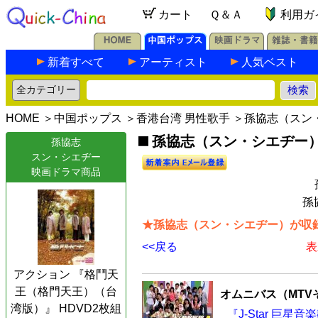
カート
Ｑ＆Ａ
利用ガ
新着すべて
アーティスト
人気ベスト
HOME
＞
中国ポップス
＞
香港台湾 男性歌手
＞孫協志（スン
孫協志（スン・シエヂー
孫協志
スン・シエヂー
映画ドラマ商品
孫
★孫協志（スン・シエヂー）が収録
<<戻る
表
アクション 『格鬥天
王（格門天王）（台
オムニバス（MTV
湾版）』 HDVD2枚組
『J-Star 巨星