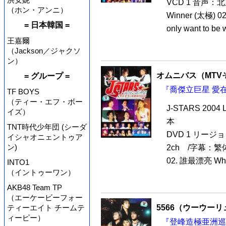
VCD 1 音声：北京
（ホン・アンニ）
Winner (太極) 02
= 日本韓国 =
only want to be 
王嘉爾
（Jackson／ジャクソ
ン）
オムニバス（MTV
= グループ =
『喬傑立巨星 愛在星
TF BOYS
（ティー・エフ・ボー
J-STARS 20
イズ）
本
TNT時代少年団 (シーダ
DVD 1 リージョ
イシャオニェントゥア
ン)
2ch /字幕：繁体中国
02. 誰最漂亮 Who i
INTO1
（イントゥーワン）
AKB48 Team TP
（エーケービーフォー
5566（ウーウー
ティーエイト チームテ
ィーピー）
『登峰造極亜洲巡回