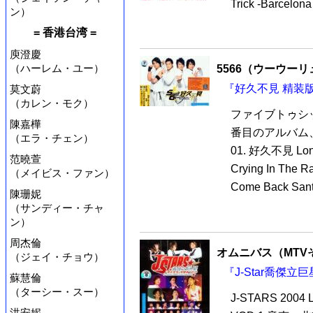
Trick -Barcelona
ン）
= 香港台湾 =
庾澄慶
（ハーレム・ユー）
5566（ウーウー
『好久不見 精装版
莫文蔚
（カレン・モク）
ファイブトゥシッ
陳嘉樺
番目のアルバム
（エラ・チェン）
01. 好久不見 Long 
范曉萱
Crying In Th
（メイビス・ファン）
Come Back Sant
陳珊妮
（サンディー・チャ
ン）
周杰倫
オムニバス（MTV
（ジェイ・チョウ）
『J-Star喬傑立
蘇慧倫
（ターシー・スー）
J-STARS 200
洪安妮