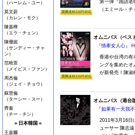
第一弾『国語老歌
（ハーレム・ユー）
（エミール・チョ
莫文蔚
（カレン・モク）
陳嘉樺
（エラ・チェン）
オムニバス（ベス
陳珊妮
『情牽女人心』 H
（サンディー・チャ
ン）
香港や台湾の有
范曉萱
ングを集めたオム
（メイビス・ファン）
が新発売！陳淑樺
周杰倫
（ジェイ・チョウ）
蘇慧倫
（ターシー・スー）
オムニバス（港台
齊秦
『如果有一天我不
（チー・チン）
2011年3月1
= 日本韓国 =
ューサー 陳志
王嘉爾