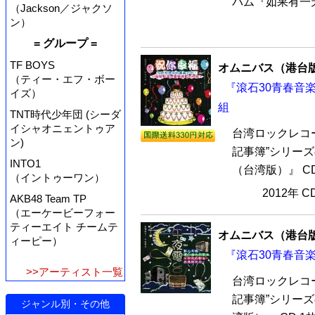
バム『如果有一天
（Jackson／ジャクソ
ン）
= グループ =
TF BOYS
オムニバス（港台
（ティー・エフ・ボー
『滾石30青春音楽
イズ）
組
TNT時代少年団 (シーダ
イシャオニェントゥア
台湾ロックレコー
ン)
記事簿”シリーズ
INTO1
（台湾版）』 CD
（イントゥーワン）
2012年 
AKB48 Team TP
（エーケービーフォー
ティーエイト チームテ
オムニバス（港台
ィーピー）
『滾石30青春音楽
>>アーティスト一覧
台湾ロックレコー
記事簿”シリー
ジャンル別・その他