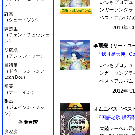
いつもプロデュ
ン）
ンガーソングラ
許嵩
ベストアルバムの大
（シュー・ソン）
2013年 
陳楚生
（チェン・チュウシェ
ン）
李雨寰（リー・ユ
胡彦斌
『我可是天使 I Co
（アンソン・フー）
竇靖童
いつもプロデュ
（ドウ・ジントン／
ンガーソングラ
Leah Dou）
ベストアルバム『我可是
那英
2012年 
（ナー・イン）
張杰
（ジェイソン・チャ
オムニバス（ベス
ン）
『国語老歌 鑽石唱
= 香港台湾 =
大陸レーベル君
庾澄慶