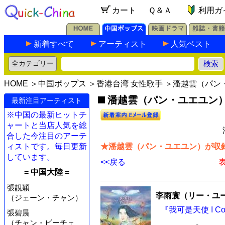
カート
Ｑ＆Ａ
利用ガ
新着すべて
アーティスト
人気ベスト
HOME
＞
中国ポップス
＞
香港台湾 女性歌手
＞潘越雲（パン
潘越雲（パン・ユエユン
最新注目アーティスト
※中国の最新ヒットチ
ャートと当店人気を総
合した今注目のアーテ
ィストです。毎日更新
★潘越雲（パン・ユエユン）が収録
しています。
<<戻る
表
= 中国大陸 =
張靚穎
李雨寰（リー・ユ
（ジェーン・チャン）
『我可是天使 I Cou
張碧晨
（チャン・ビーチェ