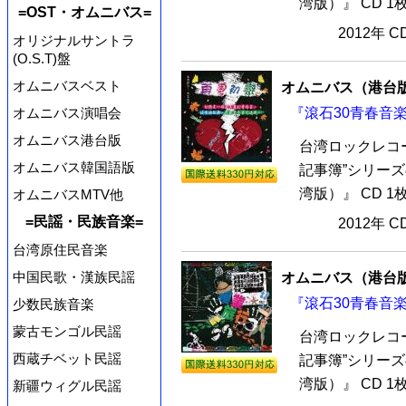
湾版）』 CD 1
=OST・オムニバス=
2012年 
オリジナルサントラ
(O.S.T)盤
オムニバスベスト
オムニバス（港台
『滾石30青春音楽
オムニバス演唱会
オムニバス港台版
台湾ロックレコー
オムニバス韓国語版
記事簿”シリー
湾版）』 CD 1
オムニバスMTV他
=民謡・民族音楽=
2012年 
台湾原住民音楽
中国民歌・漢族民謡
オムニバス（港台
『滾石30青春音楽
少数民族音楽
蒙古モンゴル民謡
台湾ロックレコー
西蔵チベット民謡
記事簿”シリー
湾版）』 CD 1
新疆ウィグル民謡