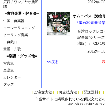
広西チワン／ヤオ族民
2012年 
謡
=古典楽器・軽音楽=
オムニバス（港台
中国古典楽器
『滾石30青春音楽
イージーリスニング
台湾ロックレコー
ヒーリング音楽
記事簿”シリー
古典戯曲
湾版）』 CD 1
童謡・儿歌
2012年 
=楽譜・グッズ他=
<<戻る
表
写真集
楽譜集
カレンダー
グッズ
[
ご注文方法
]
[
お支払方法
]
[
配送送料
]
[
※当サイトに掲載されている解説文など
特定商取引法に基づ