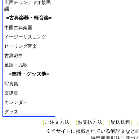
広西チワン／ヤオ族民
謡
=古典楽器・軽音楽=
中国古典楽器
イージーリスニング
ヒーリング音楽
古典戯曲
童謡・儿歌
=楽譜・グッズ他=
写真集
楽譜集
カレンダー
グッズ
[
ご注文方法
]
[
お支払方法
]
[
配送送料
]
[
※当サイトに掲載されている解説文など
特定商取引法に基づ