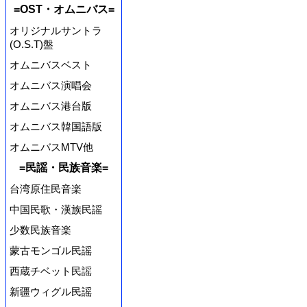
=OST・オムニバス=
オリジナルサントラ
(O.S.T)盤
オムニバスベスト
オムニバス演唱会
オムニバス港台版
オムニバス韓国語版
オムニバスMTV他
=民謡・民族音楽=
台湾原住民音楽
中国民歌・漢族民謡
少数民族音楽
蒙古モンゴル民謡
西蔵チベット民謡
新疆ウィグル民謡