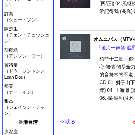
[四/正]) 04.風
ン）
常記得我 (馮喬) 07
許嵩
（シュー・ソン）
陳楚生
（チェン・チュウシェ
オムニバス（MTV
ン）
『滄海一声笑 追思
胡彦斌
（アンソン・フー）
柏菲十二歌手追憶
竇靖童
心 傾情 傾尽全
（ドウ・ジントン／
的音符常青不老
Leah Dou）
CD 01. 獅子山下 
那英
爍) 04. 上海灘 
（ナー・イン）
06. 揺揺揺 (甘雅丹
張杰
（ジェイソン・チャ
ン）
<<戻る
= 香港台湾 =
庾澄慶