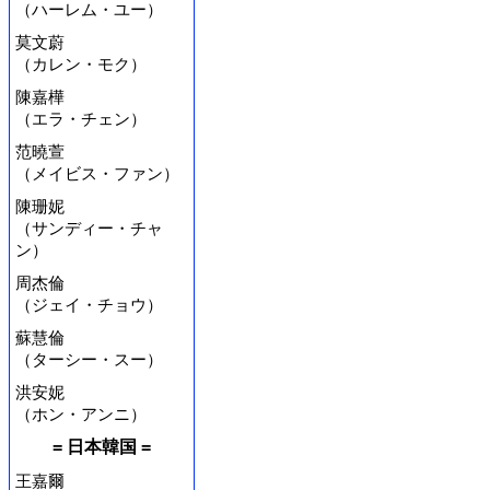
（ハーレム・ユー）
莫文蔚
（カレン・モク）
陳嘉樺
（エラ・チェン）
范曉萱
（メイビス・ファン）
陳珊妮
（サンディー・チャ
ン）
周杰倫
（ジェイ・チョウ）
蘇慧倫
（ターシー・スー）
洪安妮
（ホン・アンニ）
= 日本韓国 =
王嘉爾