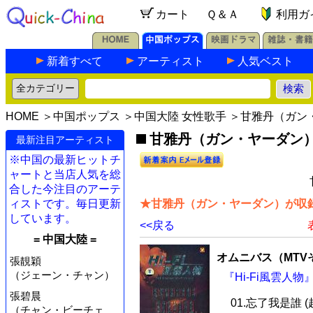
カート
Ｑ＆Ａ
利用ガ
新着すべて
アーティスト
人気ベスト
HOME
＞
中国ポップス
＞
中国大陸 女性歌手
＞甘雅丹（ガン
甘雅丹（ガン・ヤーダン
最新注目アーティスト
※中国の最新ヒットチ
ャートと当店人気を総
合した今注目のアーテ
ィストです。毎日更新
★甘雅丹（ガン・ヤーダン）が収録
しています。
<<戻る
= 中国大陸 =
オムニバス（MTV
張靚穎
（ジェーン・チャン）
『Hi-Fi風雲人物』
張碧晨
01.忘了我是誰 (趙
（チャン・ビーチェ