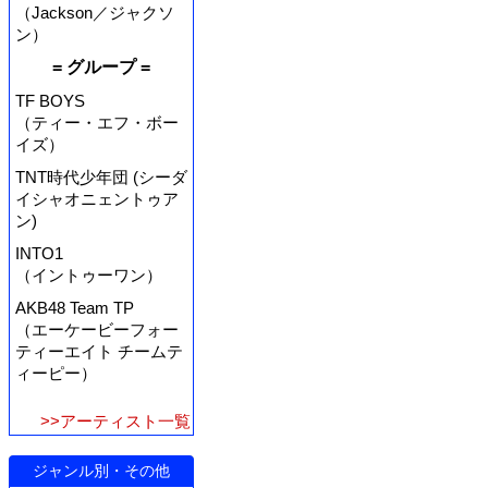
（Jackson／ジャクソ
ン）
= グループ =
TF BOYS
（ティー・エフ・ボー
イズ）
TNT時代少年団 (シーダ
イシャオニェントゥア
ン)
INTO1
（イントゥーワン）
AKB48 Team TP
（エーケービーフォー
ティーエイト チームテ
ィーピー）
>>アーティスト一覧
ジャンル別・その他